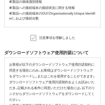
本製品の個体識別情報
本製品への接続端末の接続状況に関する情報
本製品への接続端末のOUI（Organizationally Unique Identifi
er）、および接続台数
SSIDや暗号化キー、パスワードなどの個人情報は一切送信
されません。
注意事項を理解しました
当社はこれらの情報を安定したファームウェア変更と製品
改善のためだけに利用し、それ以外の目的では利用しませ
ダウンロードソフトウェア使用許諾について
ん。
ただし、お客様が当社サポートをご利用になる場合、サポー
お客様が以下のダウンロードソフトウェア使用許諾契約に
ト時に本製品の個体識別情報を含む情報を提供いただくこ
同意する場合にのみ、お客様はダウンロードソフトウェア
とがあり、この情報はお客様の氏名その他の個人情報と紐
をダウンロードし、またはこれを使用することができます。
づけられる場合があります。
ダウンロードソフトウェア使用許諾契約をよくお読みいた
本製品の個体識別情報は上記の当社サーバーへ自動送信さ
だき、記載される条件に同意いただけた場合には、以下のリ
れる各種情報とも紐づけられることがあり、この場合、当社
ンクからダウンロードソフトウェアをダウンロードしてく
はこれらの情報をお客様の個人情報として取り扱い、お客
ださい。
様へのサポート提供、および本製品を含む当社の製品の改