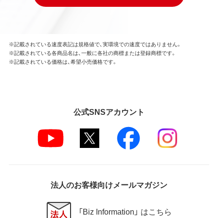
はできません。
本ソフトウェアの一部または全部を利用した新しい
ソフトウェアの開発もこの規定により禁止されま
す。
※記載されている速度表記は規格値で、実環境での速度ではありません。
※記載されている各商品名は、一般に各社の商標または登録商標です。
第4条 保証
※記載されている価格は、希望小売価格です。
弊社は本ソフトウェアに対していかなる保証も行い
ません。
第5条 損害賠償
公式SNSアカウント
弊社は、データの消失、業務の中断、逸失利益、精神的
損害等を含め、本ソフトウェアの使用または使用不能
に起因する直接的、間接的、特別、偶発的、結果的、そ
の他いかなる損害にも、一切の責任を負いません。
いかなる場合においても、弊社の責任の上限は、お客
様が購入商品の対価として支払った金額とします。
法人のお客様向けメールマガジン
第6条 輸出規制
本契約の締結により、お客様は下記事項に同意するも
「Biz Information」 はこちら
のとします。