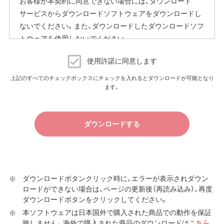
お客様が本契約に同意できない場合には、ダウンロード
善等のために利用いたします。
サービスからダウンロードソフトウェアをダウンロードし
本機能を無効にする方法
ないでください。また、ダウンロードしたダウンロードソフ
ご使用にならないお客様は、ファームウェアアップデート
トウェアを使用しないでください。
完了後すぐに製品本体の設定画面を表示していただき、［管
ダウンロードソフトウェア使用許諾契約
使用許諾に同意します
理設定］－［ファームウェア更新］の［ファームウェア自動更
新機能］を［更新しない］に変更することで本機能を無効に
（株）バッファロー（以下、弊社といいます）は、お客様がダウ
上記のすべてのチェックボックスにチェックを入れるとダウンロードが可能となり
できます。
ます。
ンロードソフトウェア使用許諾契約（以下、本契約といいま
設定画面の表示方法の詳細は、本製品に同梱または当社
す）に同意し、ご購入いただいた商品（以下、購入商品といい
ホームページに掲載の取扱説明書をご覧ください。
ます）について弊社が保証契約に基づく修理を実施する際
ダウンロードする
の条件である保証契約約款、およびそれに含まれるソフト
本機能についてのご注意
ウェア（以下、添付ソフトウェアといいます）の使用許諾契
約に同意する場合にかぎり、ダウンロードソフトウェア（弊
ファームウェア自動更新中は本製品が再起動し、通信が切
社ダウンロードサービスに提供される、全てのソフトウェ
断されます。
従量制課金契約の場合は、ファームウェアダウンロードに
ア（ユーティリティ・ファームウェア・ドライバなど）を含み
ダウンロードボタンクリック時に、エラーが表示されダウン
よる通信費用や、パケット通信量の超過による速度制限が
ロードができない場合は、ページの更新後（再読み込み）、再度
以下、本ソフトウェアといいます）の使用を許諾いたしま
発生することがあります。発生した通信費用はお客様負担
ダウンロードボタンをクリックしてください。
す。
となります。
本ソフトウェアは日本国外で購入された商品での動作を保証
本製品の個体識別情報は、本体の設定画面を表示していた
第1条 使用許諾
致しません。海外で購入された商品のダウンロードは
こちら