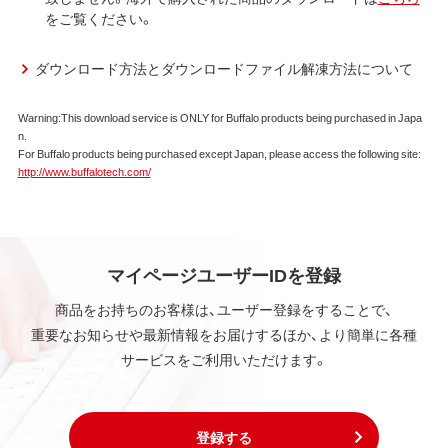
だき、［管理設定］－［設定初期化］で［設定初期化］を実行す
をご覧ください。
弊社は、本契約に規定する条件で、本ソフトウェアの
ることで初期化することができます。［設定初期化］をク
使用をお客様に非専属的に許諾します。
リックするとその他の設定も初期化されますのでご注意く
ダウンロード方法とダウンロードファイル解凍方法について
ださい。
また、お客様がファームウェア自動更新機能を無効にして
第2条 知的所有権
いた場合、設定初期化により本機能が有効化されますので、
Warning:This download service is ONLY for Buffalo products being purchased in Japa
本ソフトウェアは、著作権法その他の無体財産権に関
ご注意ください。設定初期化後も本機能をご使用にならな
n.
する法律ならびに条約によって保護されています。
For Buffalo products being purchased except Japan, please access the following site:
い場合は、改めて上記「本機能を無効にする方法」に従って
本ソフトウェアは、本契約に規定される条件のもとで
http://www.buffalotech.com/
本機能を無効にしてください。
使用許諾するものであり、販売されるものではなく、
弊社および本ソフトウェアの使用許諾権者は、使用許
諾後も引き続きその知的所有権を保持します。
以上
本ソフトウェアに対する知的所有権に関する表示を
削除してはならないものとします。
マイページユーザーIDを登録
商品をお持ちのお客様は、ユーザー登録をすることで、
第3条 使用制限
重要なお知らせや最新情報をお届けするほか、より簡単に各種
本ソフトウェアの用途は、購入商品またはその添付ソ
サービスをご利用いただけます。
フトウェアとともに使用することのみとします。
お客様は、本ソフトウェアのソースコードを調べた
り、逆アセンブル、逆コンパイル、リバースエンジニア
リング、その他の修正を本ソフトウェアに加えること
登録する