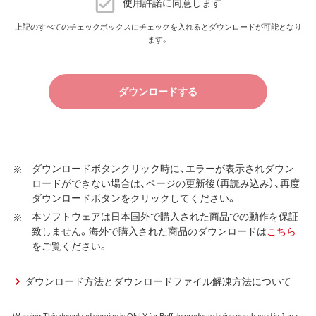
ダウンロードソフトウェア使用許諾契約
使用許諾に同意します
（株）バッファロー（以下、弊社といいます）は、お客様がダウ
上記のすべてのチェックボックスにチェックを入れるとダウンロードが可能となり
以上
ます。
ンロードソフトウェア使用許諾契約（以下、本契約といいま
す）に同意し、ご購入いただいた商品（以下、購入商品といい
ます）について弊社が保証契約に基づく修理を実施する際
ダウンロードする
の条件である保証契約約款、およびそれに含まれるソフト
ウェア（以下、添付ソフトウェアといいます）の使用許諾契
約に同意する場合にかぎり、ダウンロードソフトウェア（弊
社ダウンロードサービスに提供される、全てのソフトウェ
ア（ユーティリティ・ファームウェア・ドライバなど）を含み
ダウンロードボタンクリック時に、エラーが表示されダウン
ロードができない場合は、ページの更新後（再読み込み）、再度
以下、本ソフトウェアといいます）の使用を許諾いたしま
ダウンロードボタンをクリックしてください。
す。
本ソフトウェアは日本国外で購入された商品での動作を保証
第1条 使用許諾
致しません。海外で購入された商品のダウンロードは
こちら
をご覧ください。
弊社は、本契約に規定する条件で、本ソフトウェアの
使用をお客様に非専属的に許諾します。
ダウンロード方法とダウンロードファイル解凍方法について
第2条 知的所有権
Warning:This download service is ONLY for Buffalo products being purchased in Japa