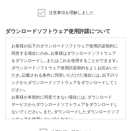
的では利用いたしません。
注意事項を理解しました
※本機能を停止する方法
ご使用にならないお客様は、ファームウェアアップデート
ダウンロードソフトウェア使用許諾について
完了後すぐにエアステーション設定ツールから商品本体の
設定画面を表示していただき、[管理]-[ファームウェア更新]
お客様が以下のダウンロードソフトウェア使用許諾契約に
内の「ファームウェア自動更新機能」で"自動更新をしな
同意する場合にのみ、お客様はダウンロードソフトウェア
い"に変更することで停止いただけます。
をダウンロードし、またはこれを使用することができます。
設定画面の表示方法の詳細は、本商品に同梱の取扱説明書
ダウンロードソフトウェア使用許諾契約をよくお読みいた
または、当社ホームページに掲載の「エアステーション設定
だき、記載される条件に同意いただけた場合には、以下のリ
ガイド」をご覧ください。
ンクからダウンロードソフトウェアをダウンロードしてく
本機能にはその他に下記の注意事項がございます。
ださい。
お客様が本契約に同意できない場合には、ダウンロード
ファームウェア自動更新中はインターネットに接続できな
サービスからダウンロードソフトウェアをダウンロードし
くなります。
ないでください。また、ダウンロードしたダウンロードソフ
従量制課金契約の場合は、ファームウェアダウンロードに
トウェアを使用しないでください。
よる通信費用や、パケット通信量の超過による速度制限が
発生することがあります。発生した通信費用はお客様負担
となります。