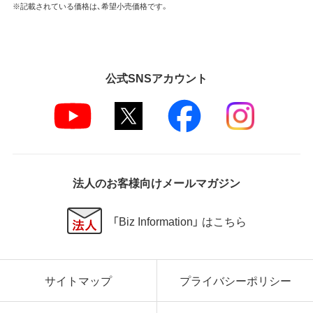
※記載されている価格は、希望小売価格です。
弊社は本ソフトウェアに対していかなる保証も行い
ません。
第5条 損害賠償
公式SNSアカウント
弊社は、データの消失、業務の中断、逸失利益、精神的
損害等を含め、本ソフトウェアの使用または使用不能
に起因する直接的、間接的、特別、偶発的、結果的、そ
の他いかなる損害にも、一切の責任を負いません。
いかなる場合においても、弊社の責任の上限は、お客
様が購入商品の対価として支払った金額とします。
法人のお客様向けメールマガジン
第6条 輸出規制
本契約の締結により、お客様は下記事項に同意するも
「Biz Information」 はこちら
のとします。
本ソフトウェアが外国為替及び外国貿易法および米
国輸出管理関連法規等に基づく輸出規制の対象とな
サイトマップ
プライバシーポリシー
る可能性があることを認識の上、本ソフトウェアを輸
出または再輸出する場合は、上記の輸出管理関連法規
を遵守し、かかる法規の定めるところにより必要な手