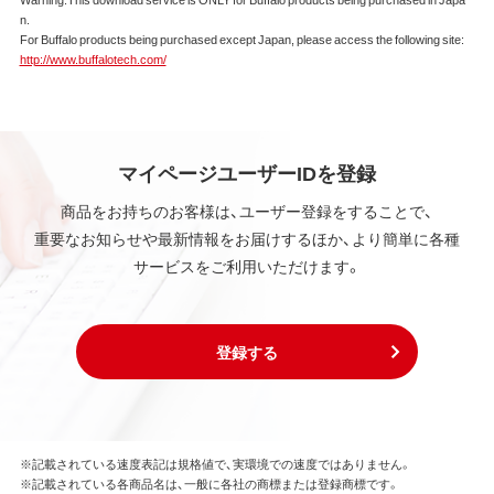
本ソフトウェアは、著作権法その他の無体財産権に関
n.
する法律ならびに条約によって保護されています。
For Buffalo products being purchased except Japan, please access the following site:
本ソフトウェアは、本契約に規定される条件のもとで
http://www.buffalotech.com/
使用許諾するものであり、販売されるものではなく、
弊社および本ソフトウェアの使用許諾権者は、使用許
諾後も引き続きその知的所有権を保持します。
本ソフトウェアに対する知的所有権に関する表示を
削除してはならないものとします。
マイページユーザーIDを登録
商品をお持ちのお客様は、ユーザー登録をすることで、
第3条 使用制限
重要なお知らせや最新情報をお届けするほか、より簡単に各種
本ソフトウェアの用途は、購入商品またはその添付ソ
サービスをご利用いただけます。
フトウェアとともに使用することのみとします。
お客様は、本ソフトウェアのソースコードを調べた
り、逆アセンブル、逆コンパイル、リバースエンジニア
リング、その他の修正を本ソフトウェアに加えること
登録する
はできません。
本ソフトウェアの一部または全部を利用した新しい
ソフトウェアの開発もこの規定により禁止されま
す。
※記載されている速度表記は規格値で、実環境での速度ではありません。
※記載されている各商品名は、一般に各社の商標または登録商標です。
第4条 保証