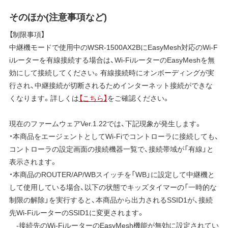
そのほか(注意事項など)
【制限事項】
中継機モードで使用中のWSR-1500AX2BにEasyMesh対応のWi-F
iルーターを有線接続する場合は、Wi-FiルーターのEasyMeshを無
効にして接続してください。有線接続時にオンボーディングが実
行され、中継接続が切断されるためインターネット接続ができな
くなります。詳しくは
【こちら】
をご確認ください。
現在のファームウェアVer.1.22では、下記現象が発生します。
・本商品をエージェントとしてWi-Fiでコントローラに接続しても、
コントローラの設定画面の接続機器一覧で、接続帯域が「有線」と
表示されます。
・本商品のROUTER/AP/WBスイッチを「WB」に設定して中継機と
して使用している場合、以下の状態でキッズタイマーの「一時的な
制限の解除」を実行すると、本商品から出力されるSSID1が、接続
先Wi-FiルーターのSSID1に変更されます。
-接続先のWi-FiルーターのEasyMesh機能が無効に設定されてい