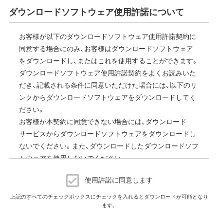
ご使用にならないお客様は、ファームウェアアップデート
ダウンロードソフトウェア使用許諾について
完了後すぐにエアステーション設定ツールから商品本体の
設定画面を表示していただき、[管理]-[ファームウェア更新]
お客様が以下のダウンロードソフトウェア使用許諾契約に
内の「ファームウェア自動更新機能」で"自動更新をしな
同意する場合にのみ、お客様はダウンロードソフトウェア
い"に変更することで停止いただけます。
をダウンロードし、またはこれを使用することができます。
設定画面の表示方法の詳細は、本商品に同梱の取扱説明書
ダウンロードソフトウェア使用許諾契約をよくお読みいた
または、当社ホームページに掲載の「エアステーション設定
だき、記載される条件に同意いただけた場合には、以下のリ
ガイド」をご覧ください。
ンクからダウンロードソフトウェアをダウンロードしてく
本機能にはその他に下記の注意事項がございます。
ださい。
お客様が本契約に同意できない場合には、ダウンロード
ファームウェア自動更新中はインターネットに接続できな
サービスからダウンロードソフトウェアをダウンロードし
くなります。
ないでください。また、ダウンロードしたダウンロードソフ
従量制課金契約の場合は、ファームウェアダウンロードに
トウェアを使用しないでください。
よる通信費用や、パケット通信量の超過による速度制限が
発生することがあります。発生した通信費用はお客様負担
ダウンロードソフトウェア使用許諾契約
となります。
使用許諾に同意します
（株）バッファロー（以下、弊社といいます）は、お客様がダウ
上記のすべてのチェックボックスにチェックを入れるとダウンロードが可能となり
以上
ます。
ンロードソフトウェア使用許諾契約（以下、本契約といいま