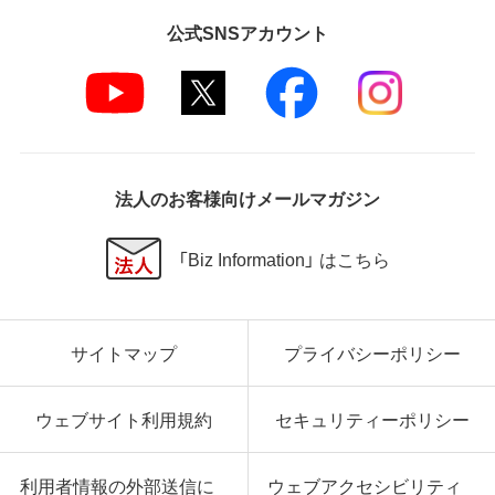
第5条 損害賠償
公式SNSアカウント
弊社は、データの消失、業務の中断、逸失利益、精神的
損害等を含め、本ソフトウェアの使用または使用不能
に起因する直接的、間接的、特別、偶発的、結果的、そ
の他いかなる損害にも、一切の責任を負いません。
いかなる場合においても、弊社の責任の上限は、お客
様が購入商品の対価として支払った金額とします。
法人のお客様向けメールマガジン
第6条 輸出規制
本契約の締結により、お客様は下記事項に同意するも
「Biz Information」 はこちら
のとします。
本ソフトウェアが外国為替及び外国貿易法および米
国輸出管理関連法規等に基づく輸出規制の対象とな
サイトマップ
プライバシーポリシー
る可能性があることを認識の上、本ソフトウェアを輸
出または再輸出する場合は、上記の輸出管理関連法規
を遵守し、かかる法規の定めるところにより必要な手
ウェブサイト利用規約
セキュリティーポリシー
続きを行うこと。
お客様が現時点で外国為替及び外国貿易法および米
国輸出管理関連法規等により本ソフトウェアのダウ
利用者情報の外部送信に
ウェブアクセシビリティ