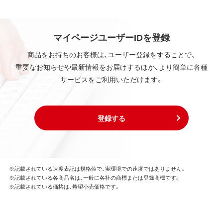
弊社および本ソフトウェアの使用許諾権者は、使用許
諾後も引き続きその知的所有権を保持します。
本ソフトウェアに対する知的所有権に関する表示を
削除してはならないものとします。
マイページユーザーIDを登録
商品をお持ちのお客様は、ユーザー登録をすることで、
第3条 使用制限
重要なお知らせや最新情報をお届けするほか、より簡単に各種
本ソフトウェアの用途は、購入商品またはその添付ソ
サービスをご利用いただけます。
フトウェアとともに使用することのみとします。
お客様は、本ソフトウェアのソースコードを調べた
り、逆アセンブル、逆コンパイル、リバースエンジニア
リング、その他の修正を本ソフトウェアに加えること
登録する
はできません。
本ソフトウェアの一部または全部を利用した新しい
ソフトウェアの開発もこの規定により禁止されま
す。
※記載されている速度表記は規格値で、実環境での速度ではありません。
※記載されている各商品名は、一般に各社の商標または登録商標です。
第4条 保証
※記載されている価格は、希望小売価格です。
弊社は本ソフトウェアに対していかなる保証も行い
ません。