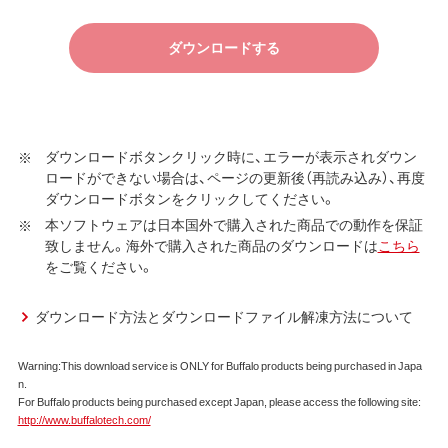
す）に同意し、ご購入いただいた商品（以下、購入商品といい
ます）について弊社が保証契約に基づく修理を実施する際
ダウンロードする
の条件である保証契約約款、およびそれに含まれるソフト
ウェア（以下、添付ソフトウェアといいます）の使用許諾契
約に同意する場合にかぎり、ダウンロードソフトウェア（弊
社ダウンロードサービスに提供される、全てのソフトウェ
ア（ユーティリティ・ファームウェア・ドライバなど）を含み
ダウンロードボタンクリック時に、エラーが表示されダウン
ロードができない場合は、ページの更新後（再読み込み）、再度
以下、本ソフトウェアといいます）の使用を許諾いたしま
ダウンロードボタンをクリックしてください。
す。
本ソフトウェアは日本国外で購入された商品での動作を保証
第1条 使用許諾
致しません。海外で購入された商品のダウンロードは
こちら
をご覧ください。
弊社は、本契約に規定する条件で、本ソフトウェアの
使用をお客様に非専属的に許諾します。
ダウンロード方法とダウンロードファイル解凍方法について
第2条 知的所有権
Warning:This download service is ONLY for Buffalo products being purchased in Japa
本ソフトウェアは、著作権法その他の無体財産権に関
n.
する法律ならびに条約によって保護されています。
For Buffalo products being purchased except Japan, please access the following site:
本ソフトウェアは、本契約に規定される条件のもとで
http://www.buffalotech.com/
使用許諾するものであり、販売されるものではなく、