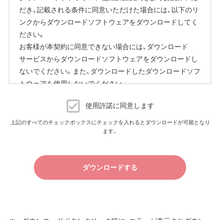
だき、記載される条件に同意いただけた場合には、以下のリ
ガイド」をご覧ください。
ンクからダウンロードソフトウェアをダウンロードしてく
本機能にはその他に下記の注意事項がございます。
ださい。
お客様が本契約に同意できない場合には、ダウンロード
ファームウェア自動更新中はインターネットに接続できな
サービスからダウンロードソフトウェアをダウンロードし
くなります。
ないでください。また、ダウンロードしたダウンロードソフ
従量制課金契約の場合は、ファームウェアダウンロードに
トウェアを使用しないでください。
よる通信費用や、パケット通信量の超過による速度制限が
発生することがあります。発生した通信費用はお客様負担
ダウンロードソフトウェア使用許諾契約
となります。
使用許諾に同意します
（株）バッファロー（以下、弊社といいます）は、お客様がダウ
上記のすべてのチェックボックスにチェックを入れるとダウンロードが可能となり
以上
ます。
ンロードソフトウェア使用許諾契約（以下、本契約といいま
す）に同意し、ご購入いただいた商品（以下、購入商品といい
ます）について弊社が保証契約に基づく修理を実施する際
ダウンロードする
の条件である保証契約約款、およびそれに含まれるソフト
ウェア（以下、添付ソフトウェアといいます）の使用許諾契
約に同意する場合にかぎり、ダウンロードソフトウェア（弊
社ダウンロードサービスに提供される、全てのソフトウェ
ア（ユーティリティ・ファームウェア・ドライバなど）を含み