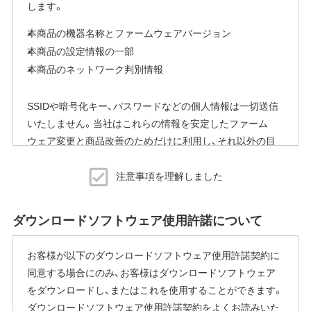
します。
本商品の機器名称とファームウェアバージョン
本商品の設定情報の一部
本商品のネットワーク判別情報
SSIDや暗号化キー、パスワードなどの個人情報は一切送信
いたしません。当社はこれらの情報を安定したファーム
ウェア変更と商品改善のためだけに利用し、それ以外の目
的では利用いたしません。
注意事項を理解しました
※本機能を停止する方法
ご使用にならないお客様は、ファームウェアアップデート
ダウンロードソフトウェア使用許諾について
完了後すぐにエアステーション設定ツールから商品本体の
設定画面を表示していただき、[管理]-[ファームウェア更新]
お客様が以下のダウンロードソフトウェア使用許諾契約に
内の「ファームウェア自動更新機能」で"自動更新をしな
同意する場合にのみ、お客様はダウンロードソフトウェア
い"に変更することで停止いただけます。
をダウンロードし、またはこれを使用することができます。
設定画面の表示方法の詳細は、本商品に同梱の取扱説明書
ダウンロードソフトウェア使用許諾契約をよくお読みいた
または、当社ホームページに掲載の「エアステーション設定