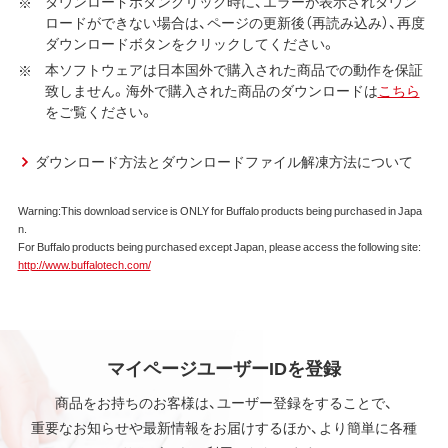
ダウンロードボタンクリック時に、エラーが表示されダウン
ロードができない場合は、ページの更新後（再読み込み）、再度
以下、本ソフトウェアといいます）の使用を許諾いたしま
ダウンロードボタンをクリックしてください。
す。
本ソフトウェアは日本国外で購入された商品での動作を保証
第1条 使用許諾
致しません。海外で購入された商品のダウンロードは
こちら
をご覧ください。
弊社は、本契約に規定する条件で、本ソフトウェアの
使用をお客様に非専属的に許諾します。
ダウンロード方法とダウンロードファイル解凍方法について
第2条 知的所有権
Warning:This download service is ONLY for Buffalo products being purchased in Japa
本ソフトウェアは、著作権法その他の無体財産権に関
n.
する法律ならびに条約によって保護されています。
For Buffalo products being purchased except Japan, please access the following site:
本ソフトウェアは、本契約に規定される条件のもとで
http://www.buffalotech.com/
使用許諾するものであり、販売されるものではなく、
弊社および本ソフトウェアの使用許諾権者は、使用許
諾後も引き続きその知的所有権を保持します。
本ソフトウェアに対する知的所有権に関する表示を
削除してはならないものとします。
マイページユーザーIDを登録
商品をお持ちのお客様は、ユーザー登録をすることで、
第3条 使用制限
重要なお知らせや最新情報をお届けするほか、より簡単に各種
本ソフトウェアの用途は、購入商品またはその添付ソ