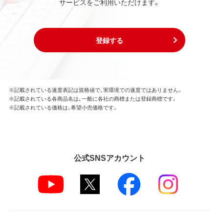
サービスをご利用いただけます。
フトウェアとともに使用することのみとします。
お客様は、本ソフトウェアのソースコードを調べた
り、逆アセンブル、逆コンパイル、リバースエンジニア
リング、その他の修正を本ソフトウェアに加えること
登録する
はできません。
本ソフトウェアの一部または全部を利用した新しい
ソフトウェアの開発もこの規定により禁止されま
す。
※記載されている速度表記は規格値で、実環境での速度ではありません。
※記載されている各商品名は、一般に各社の商標または登録商標です。
第4条 保証
※記載されている価格は、希望小売価格です。
弊社は本ソフトウェアに対していかなる保証も行い
ません。
第5条 損害賠償
公式SNSアカウント
弊社は、データの消失、業務の中断、逸失利益、精神的
損害等を含め、本ソフトウェアの使用または使用不能
に起因する直接的、間接的、特別、偶発的、結果的、そ
の他いかなる損害にも、一切の責任を負いません。
いかなる場合においても、弊社の責任の上限は、お客
様が購入商品の対価として支払った金額とします。