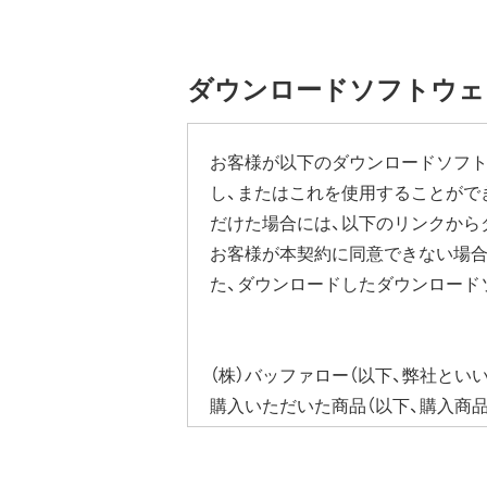
ていただき、[管理]-[ファームウ
す。
設定画面の表示方法の詳細は、本商
ダウンロードソフトウェ
ださい。
本機能にはその他に下記の注意事項
お客様が以下のダウンロードソフト
し、またはこれを使用することがで
ファームウェア自動更新中はインタ
だけた場合には、以下のリンクから
従量制課金契約の場合は、ファーム
ります。発生した通信費用はお客様
お客様が本契約に同意できない場合
た、ダウンロードしたダウンロード
（株）バッファロー（以下、弊社とい
購入いただいた商品（以下、購入商
びそれに含まれるソフトウェア（以
ウェア（弊社ダウンロードサービス