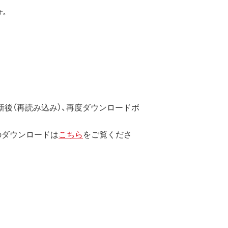
す。
ています。
のではなく、弊社および本ソフト
後（再読み込み）、再度ダウンロードボ
のダウンロードは
こちら
をご覧くださ
します。
エンジニアリング、その他の修正を
止されます。