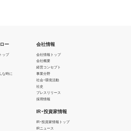
アの使用を差止め、本契約を解除す
を廃棄または抹消しなければなりま
ロー
会社情報
します。
トップ
会社情報トップ
します。
会社概要
経営コンセプト
んな時に
事業分野
以上
社会・環境活動
社史
プレスリリース
採用情報
IR・投資家情報
IR・投資家情報トップ
IRニュース