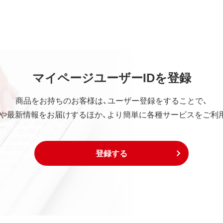
ていかなる保証も行いません。
中断、逸失利益、精神的損害等を含め、本ソフトウェアの使用ま
マイページユーザーIDを登録
の他いかなる損害にも、一切の責任を負いません。
社の責任の上限は、お客様が購入商品の対価として支払った金額
商品をお持ちのお客様は、ユーザー登録をすることで、
や最新情報をお届けするほか、より簡単に各種サービスをご利
は下記事項に同意するものとします。
び外国貿易法および米国輸出管理関連法規等に基づく輸出規制
登録する
出または再輸出する場合は、上記の輸出管理関連法規を遵守し、
び外国貿易法および米国輸出管理関連法規等により本ソフトウ
国為替及び外国貿易法および米国輸出管理関連法規等により禁