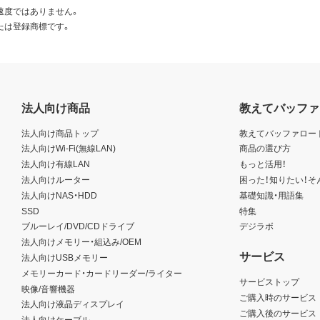
、生産などを行う目的で使用しないこと。
速度ではありません。
たは登録商標です。
日本国外に持ち出すことはできません。
規定に違反した場合、弊社はただちにお客様による本ソフトウェ
、お客様は、ただちに本ソフトウェアおよびその複製物のすべて
法人向け商品
教えてバッファ
いる著作権者も本契約について弊社と同じ権利を有するものと
法人向け商品トップ
教えてバッファロー
た場合は、弊社の本店所在地を管轄する裁判所を専属的裁判所と
法人向けWi-Fi(無線LAN)
商品の選び方
法人向け有線LAN
もっと活用！
法人向けルーター
困った！知りたい！そ
法人向けNAS・HDD
基礎知識・用語集
SSD
特集
ブルーレイ/DVD/CDドライブ
デジラボ
法人向けメモリー・組込み/OEM
サービス
法人向けUSBメモリー
メモリーカード・カードリーダー/ライター
サービストップ
映像/音響機器
ご購入時のサービス
法人向け液晶ディスプレイ
ご購入後のサービス
法人向けケーブル