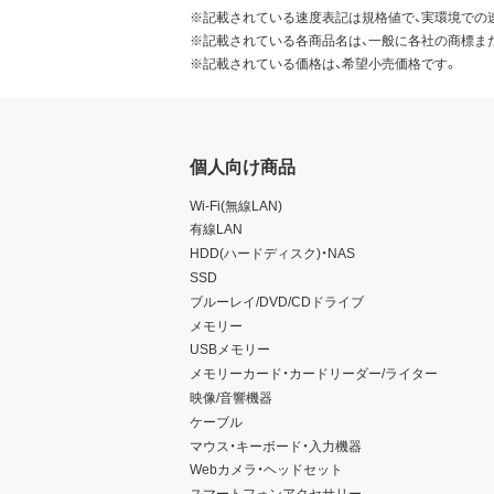
常破壊兵器の開発、設計、製造
※記載されている速度表記は規格値で、実環境での
※記載されている各商品名は、一般に各社の商標ま
第7条 その他
※記載されている価格は、希望小売価格です。
お客様は、本ソフトウェアを
お客様が本契約のいずれかの
ることができます。その場合
個人向け商品
せん。
本ソフトウェアに表示されて
Wi-Fi(無線LAN)
本契約に関わる紛争が発生し
有線LAN
HDD(ハードディスク)・NAS
SSD
ブルーレイ/DVD/CDドライブ
メモリー
USBメモリー
メモリーカード・カードリーダー/ライター
映像/音響機器
ケーブル
マウス・キーボード・入力機器
Webカメラ・ヘッドセット
スマートフォンアクセサリー