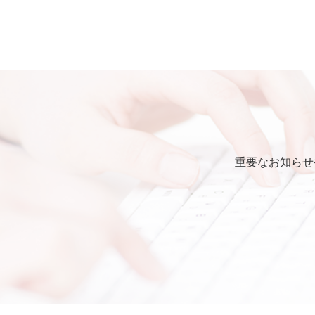
第4条 保証
弊社は本ソフトウェアに対し
第5条 損害賠償
弊社は、データの消失、業務の
的、特別、偶発的、結果的、そ
いかなる場合においても、弊
第6条 輸出規制
重要なお知らせ
本契約の締結により、お客様
本ソフトウェアが外国為替及
識の上、本ソフトウェアを輸
要な手続きを行うこと。
お客様が現時点で外国為替及
受けていない者であること。
本ソフトウェアを現時点で外