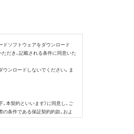
い"に変更することで停止いただけま
ステーション設定ガイド」をご覧く
ードソフトウェアをダウンロード
いただき、記載される条件に同意いた
による速度制限が発生することがあ
ダウンロードしないでください。ま
以上
下、本契約といいます）に同意し、ご
際の条件である保証契約約款、およ
合にかぎり、ダウンロードソフト
ェア・ドライバなど）を含み以下、本