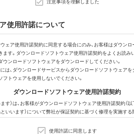
注意事項を理解しました
ェア更新]内の「ファームウェア自動更新機能」で"自動更新をしな
品に同梱の取扱説明書または、当社ホームページに掲載の「エア
ア使用許諾について
がございます。
ウェア使用許諾契約に同意する場合にのみ、お客様はダウンロ
きます。ダウンロードソフトウェア使用許諾契約をよくお読み
ーネットに接続できなくなります。
ダウンロードソフトウェアをダウンロードしてください。
ウェアダウンロードによる通信費用や、パケット通信量の超過
負担となります。
には、ダウンロードサービスからダウンロードソフトウェアを
ソフトウェアを使用しないでください。
ダウンロードソフトウェア使用許諾契約
います）は、お客様がダウンロードソフトウェア使用許諾契約（以
品といいます）について弊社が保証契約に基づく修理を実施する
下、添付ソフトウェアといいます）の使用許諾契約に同意する場
に提供される、全てのソフトウェア（ユーティリティ・ファームウ
使用許諾に同意します