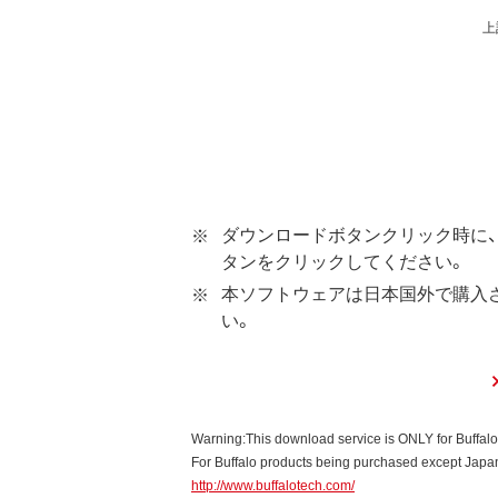
ソフトウェアといいます）の使用を
上
第1条 使用許諾
弊社は、本契約に規定する条
第2条 知的所有権
本ソフトウェアは、著作権法
本ソフトウェアは、本契約に
ダウンロードボタンクリック時に、
ウェアの使用許諾権者は、使
タンをクリックしてください。
本ソフトウェアに対する知的
本ソフトウェアは日本国外で購入
い。
第3条 使用制限
本ソフトウェアの用途は、購
お客様は、本ソフトウェアのソ
本ソフトウェアに加えること
Warning:This download service is ONLY for Buffal
本ソフトウェアの一部または
For Buffalo products being purchased except Japan,
http://www.buffalotech.com/