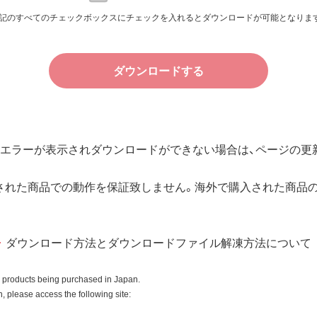
許諾いたします。
記のすべてのチェックボックスにチェックを入れるとダウンロードが可能となりま
件で、本ソフトウェアの使用をお客様に非専属的に許諾します。
ダウンロードする
その他の無体財産権に関する法律ならびに条約によって保護され
規定される条件のもとで使用許諾するものであり、販売されるも
エラーが表示されダウンロードができない場合は、ページの更新
用許諾後も引き続きその知的所有権を保持します。
所有権に関する表示を削除してはならないものとします。
された商品での動作を保証致しません。海外で購入された商品
入商品またはその添付ソフトウェアとともに使用することのみと
ダウンロード方法とダウンロードファイル解凍方法について
ースコードを調べたり、逆アセンブル、逆コンパイル、リバース
はできません。
o products being purchased in Japan.
全部を利用した新しいソフトウェアの開発もこの規定により禁
 please access the following site: