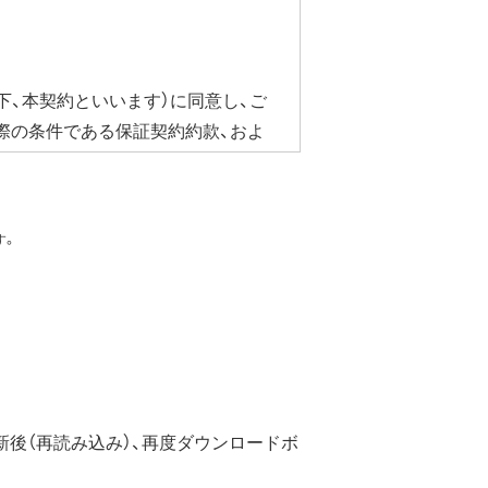
以上
下、本契約といいます）に同意し、ご
際の条件である保証契約約款、およ
合にかぎり、ダウンロードソフト
ェア・ドライバなど）を含み以下、本
す。
ています。
のではなく、弊社および本ソフト
後（再読み込み）、再度ダウンロードボ