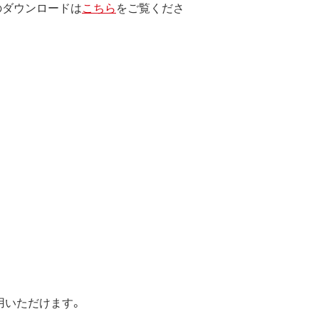
のダウンロードは
こちら
をご覧くださ
します。
エンジニアリング、その他の修正を
止されます。
たは使用不能に起因する直接的、間接
とします。
用いただけます。