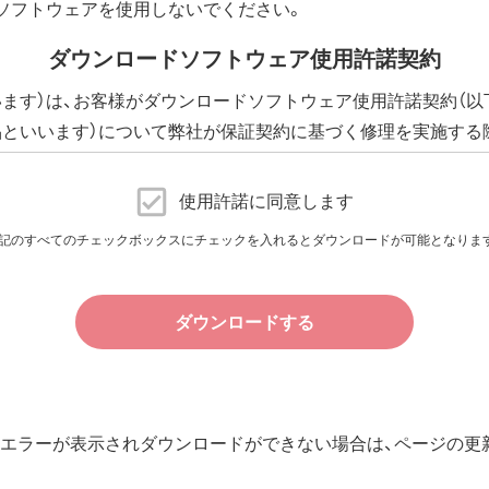
ソフトウェアを使用しないでください。
ダウンロードソフトウェア使用許諾契約
います）は、お客様がダウンロードソフトウェア使用許諾契約（以
品といいます）について弊社が保証契約に基づく修理を実施する
下、添付ソフトウェアといいます）の使用許諾契約に同意する場
に提供される、全てのソフトウェア（ユーティリティ・ファームウ
使用許諾に同意します
許諾いたします。
記のすべてのチェックボックスにチェックを入れるとダウンロードが可能となりま
件で、本ソフトウェアの使用をお客様に非専属的に許諾します。
ダウンロードする
その他の無体財産権に関する法律ならびに条約によって保護され
規定される条件のもとで使用許諾するものであり、販売されるも
エラーが表示されダウンロードができない場合は、ページの更新
用許諾後も引き続きその知的所有権を保持します。
所有権に関する表示を削除してはならないものとします。