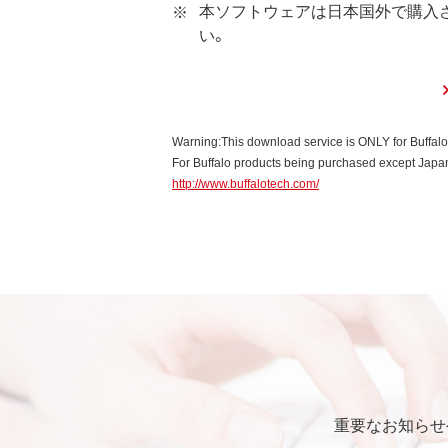
本ソフトウェアは日本国外で購入
い。
第3条 使用制限
本ソフトウェアの用途は、購
お客様は、本ソフトウェアのソ
本ソフトウェアに加えること
Warning:This download service is ONLY for Buffal
本ソフトウェアの一部または
For Buffalo products being purchased except Japan,
http://www.buffalotech.com/
第4条 保証
弊社は本ソフトウェアに対し
第5条 損害賠償
弊社は、データの消失、業務の
的、特別、偶発的、結果的、そ
いかなる場合においても、弊
第6条 輸出規制
重要なお知らせ