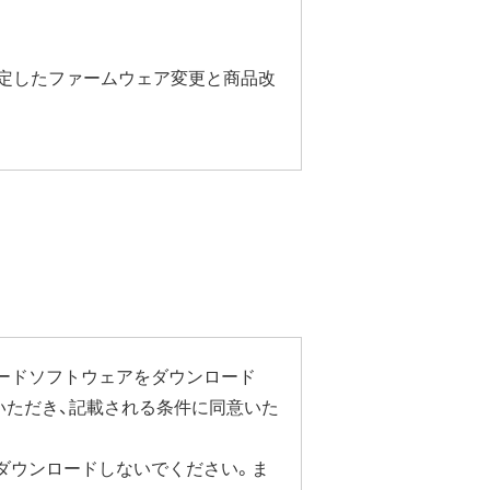
安定したファームウェア変更と商品改
ルから商品本体の設定画面を表示し
い"に変更することで停止いただけま
ステーション設定ガイド」をご覧く
ードソフトウェアをダウンロード
いただき、記載される条件に同意いた
による速度制限が発生することがあ
ダウンロードしないでください。ま