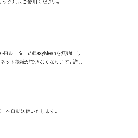
リック）し、ご使用ください。
-FiルーターのEasyMeshを無効にし
ーネット接続ができなくなります。詳し
バーへ自動送信いたします。