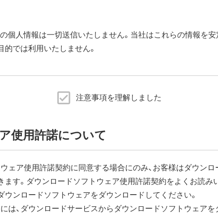
などの個人情報は一切送信いたしません。当社はこれらの情報を
目的では利用いたしません。
ムウェアアップデート完了後すぐにエアステーション設定ツー
注意事項を理解しました
ェア更新]内の「ファームウェア自動更新機能」で"自動更新をしな
品に同梱の取扱説明書または、当社ホームページに掲載の「エア
ア使用許諾について
がございます。
ウェア使用許諾契約に同意する場合にのみ、お客様はダウンロ
きます。ダウンロードソフトウェア使用許諾契約をよくお読み
ーネットに接続できなくなります。
ダウンロードソフトウェアをダウンロードしてください。
ウェアダウンロードによる通信費用や、パケット通信量の超過
負担となります。
には、ダウンロードサービスからダウンロードソフトウェアを