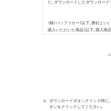
た、ダウンロードしたダウンロード
（株）バッファロー（以下、弊社とい
購入いただいた商品（以下、購入商
びそれに含まれるソフトウェア（以
ウェア（弊社ダウンロードサービス
ソフトウェアといいます）の使用を
上
第1条 使用許諾
弊社は、本契約に規定する条
第2条 知的所有権
本ソフトウェアは、著作権法
本ソフトウェアは、本契約に
ダウンロードボタンクリック時に、
ウェアの使用許諾権者は、使
タンをクリックしてください。
本ソフトウェアに対する知的