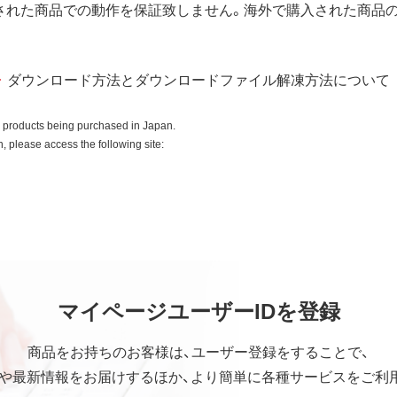
された商品での動作を保証致しません。海外で購入された商品
入商品またはその添付ソフトウェアとともに使用することのみと
ダウンロード方法とダウンロードファイル解凍方法について
ースコードを調べたり、逆アセンブル、逆コンパイル、リバース
はできません。
o products being purchased in Japan.
全部を利用した新しいソフトウェアの開発もこの規定により禁
 please access the following site:
ていかなる保証も行いません。
中断、逸失利益、精神的損害等を含め、本ソフトウェアの使用ま
マイページユーザーIDを登録
の他いかなる損害にも、一切の責任を負いません。
社の責任の上限は、お客様が購入商品の対価として支払った金額
商品をお持ちのお客様は、ユーザー登録をすることで、
や最新情報をお届けするほか、より簡単に各種サービスをご利