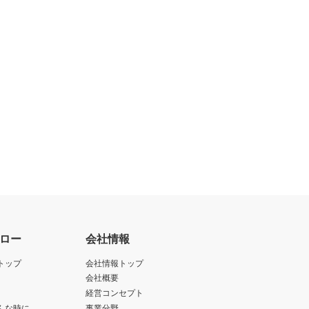
の対象となる可能性があることを認
かかる法規の定めるところにより必
ェアのダウンロードについて規制を
止されている大量破壊兵器または通
アの使用を差止め、本契約を解除す
を廃棄または抹消しなければなりま
ロー
会社情報
します。
トップ
会社情報トップ
します。
会社概要
経営コンセプト
んな時に
事業分野