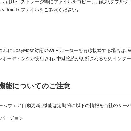
しくはUSBストレージ等にファイルをコピーし、解凍（ダブルク
dme.txtファイルをご参照ください。
2LにEasyMesh対応のWi-Fiルーターを有線接続する場合は、Wi
ンボーディングが実行され、中継接続が切断されるためインタ
機能についてのご注意
ームウェア自動更新」機能は定期的に以下の情報を当社のサー
アバージョン