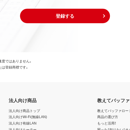
は下記事項に同意するものとします。
び外国貿易法および米国輸出管理関連法規等に基づく輸出規制
登録する
出または再輸出する場合は、上記の輸出管理関連法規を遵守し、
び外国貿易法および米国輸出管理関連法規等により本ソフトウ
国為替及び外国貿易法および米国輸出管理関連法規等により禁
、生産などを行う目的で使用しないこと。
速度ではありません。
たは登録商標です。
日本国外に持ち出すことはできません。
規定に違反した場合、弊社はただちにお客様による本ソフトウェ
、お客様は、ただちに本ソフトウェアおよびその複製物のすべて
法人向け商品
教えてバッファ
いる著作権者も本契約について弊社と同じ権利を有するものと
法人向け商品トップ
教えてバッファロー
た場合は、弊社の本店所在地を管轄する裁判所を専属的裁判所と
法人向けWi-Fi(無線LAN)
商品の選び方
法人向け有線LAN
もっと活用！
法人向けルーター
困った！知りたい！そ