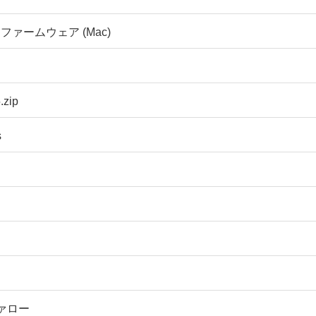
L ファームウェア (Mac)
.zip
s
ァロー