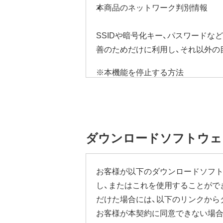
本商品のネットワーク判別情報
SSIDや暗号化キー、パスワード
善のためだけに利用し、それ以外の
※本機能を停止する方法
ご使用にならないお客様は、ファー
ていただき、[管理]-[ファームウ
す。
設定画面の表示方法の詳細は、本商
ダウンロードソフトウェ
ださい。
本機能にはその他に下記の注意事項
お客様が以下のダウンロードソフト
し、またはこれを使用することがで
ファームウェア自動更新中はインタ
だけた場合には、以下のリンクから
従量制課金契約の場合は、ファーム
ります。発生した通信費用はお客様
お客様が本契約に同意できない場合