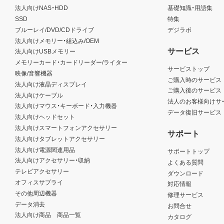
法人向けNAS・HDD
基礎知識・用語集
SSD
特集
ブルーレイ/DVD/CDドライブ
デジラボ
法人向けメモリー・組込み/OEM
サービス
法人向けUSBメモリー
メモリーカード・カードリーダー/ライター
サービストップ
映像/音響機器
ご購入時のサービス
法人向け液晶ディスプレイ
ご購入後のサービス
法人向けケーブル
法人のお客様向けサ
法人向けマウス・キーボード・入力機器
データ復旧サービス
法人向けヘッドセット
法人向けスマートフォンアクセサリー
サポート
法人向けタブレットアクセサリー
法人向け電源関連用品
サポートトップ
法人向けアクセサリー・収納
よくある質問
テレビアクセサリー
ダウンロード
オフィスサプライ
対応情報
その他周辺機器
修理サービス
データ消去
お問合せ
法人向け商品 商品一覧
カタログ