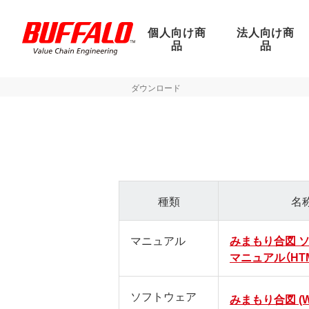
個人向け商
法人向け商
品
品
ダウンロード
種類
名
マニュアル
みまもり合図 
マニュアル（HT
ソフトウェア
みまもり合図 (Wi