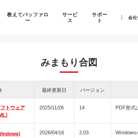
教えてバッファロ
サービ
サポー
会社
ー
ス
ト
みまもり合図
称
最終更新日
バージョン
ソフトウェア
2025/11/26
14
PDF形式
ML）
2026/04/16
2.03
Window
ndows)