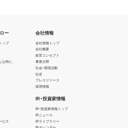
アの使用を差止め、本契約を解除す
を廃棄または抹消しなければなりま
ロー
会社情報
します。
トップ
会社情報トップ
します。
会社概要
経営コンセプト
んな時に
事業分野
以上
社会・環境活動
社史
プレスリリース
採用情報
IR・投資家情報
IR・投資家情報トップ
IRニュース
ービス
IRライブラリー
IRカレンダー