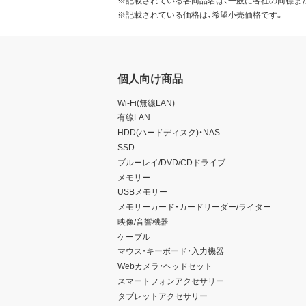
第7条 その他
※記載されている価格は、希望小売価格です。
お客様は、本ソフトウェアを
お客様が本契約のいずれかの
ることができます。その場合
個人向け商品
せん。
本ソフトウェアに表示されて
Wi-Fi(無線LAN)
本契約に関わる紛争が発生し
有線LAN
HDD(ハードディスク)・NAS
SSD
ブルーレイ/DVD/CDドライブ
メモリー
USBメモリー
メモリーカード・カードリーダー/ライター
映像/音響機器
ケーブル
マウス・キーボード・入力機器
Webカメラ・ヘッドセット
スマートフォンアクセサリー
タブレットアクセサリー