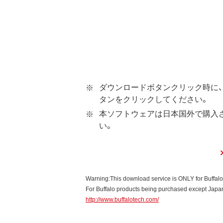
第1条 使用許諾
弊社は、本契約に規定する条
第2条 知的所有権
本ソフトウェアは、著作権法
本ソフトウェアは、本契約に
ダウンロードボタンクリック時に、
ウェアの使用許諾権者は、使
タンをクリックしてください。
本ソフトウェアに対する知的
本ソフトウェアは日本国外で購入
い。
第3条 使用制限
本ソフトウェアの用途は、購
お客様は、本ソフトウェアのソ
本ソフトウェアに加えること
Warning:This download service is ONLY for Buffal
本ソフトウェアの一部または
For Buffalo products being purchased except Japan,
http://www.buffalotech.com/
第4条 保証