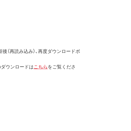
ています。
のではなく、弊社および本ソフト
後（再読み込み）、再度ダウンロードボ
のダウンロードは
こちら
をご覧くださ
します。
エンジニアリング、その他の修正を
止されます。