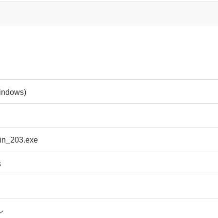
dows)
in_203.exe
s
ン