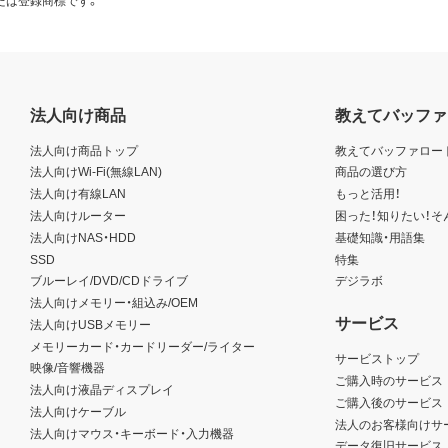
日本国外に持ち出すことはできません。
規定に違反した場合、弊社はただちにお客様による本ソフトウェ
、お客様は、ただちに本ソフトウェアおよびその複製物のすべて
法人向け商品
教えてバッファ
いる著作権者も本契約について弊社と同じ権利を有するものと
法人向け商品トップ
教えてバッファロー
た場合は、弊社の本店所在地を管轄する裁判所を専属的裁判所と
法人向けWi-Fi(無線LAN)
商品の選び方
法人向け有線LAN
もっと活用！
法人向けルーター
困った！知りたい！そ
法人向けNAS・HDD
基礎知識・用語集
SSD
特集
ブルーレイ/DVD/CDドライブ
デジラボ
法人向けメモリー・組込み/OEM
サービス
法人向けUSBメモリー
メモリーカード・カードリーダー/ライター
サービストップ
映像/音響機器
ご購入時のサービス
法人向け液晶ディスプレイ
ご購入後のサービス
法人向けケーブル
法人のお客様向けサ
法人向けマウス・キーボード・入力機器
データ復旧サービス