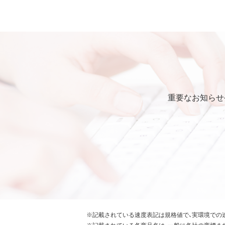
弊社は本ソフトウェアに対し
第5条 損害賠償
弊社は、データの消失、業務の
的、特別、偶発的、結果的、そ
いかなる場合においても、弊
第6条 輸出規制
重要なお知らせ
本契約の締結により、お客様
本ソフトウェアが外国為替及
識の上、本ソフトウェアを輸
要な手続きを行うこと。
お客様が現時点で外国為替及
受けていない者であること。
本ソフトウェアを現時点で外
常破壊兵器の開発、設計、製造
※記載されている速度表記は規格値で、実環境での
※記載されている各商品名は、一般に各社の商標ま