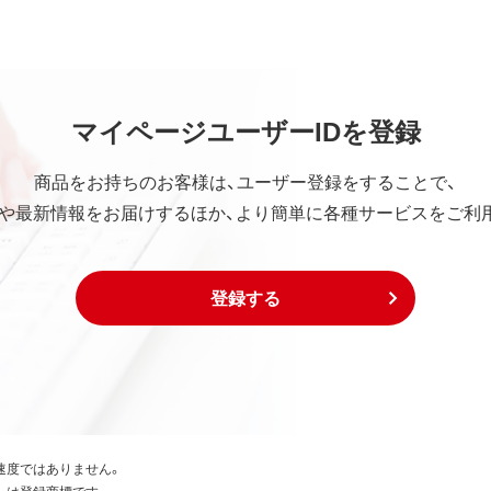
ていかなる保証も行いません。
中断、逸失利益、精神的損害等を含め、本ソフトウェアの使用ま
マイページユーザーIDを登録
の他いかなる損害にも、一切の責任を負いません。
社の責任の上限は、お客様が購入商品の対価として支払った金額
商品をお持ちのお客様は、ユーザー登録をすることで、
や最新情報をお届けするほか、より簡単に各種サービスをご利
は下記事項に同意するものとします。
び外国貿易法および米国輸出管理関連法規等に基づく輸出規制
登録する
出または再輸出する場合は、上記の輸出管理関連法規を遵守し、
び外国貿易法および米国輸出管理関連法規等により本ソフトウ
国為替及び外国貿易法および米国輸出管理関連法規等により禁
、生産などを行う目的で使用しないこと。
速度ではありません。
たは登録商標です。