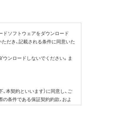
ードソフトウェアをダウンロード
いただき、記載される条件に同意いた
ダウンロードしないでください。ま
下、本契約といいます）に同意し、ご
際の条件である保証契約約款、およ
合にかぎり、ダウンロードソフト
ェア・ドライバなど）を含み以下、本