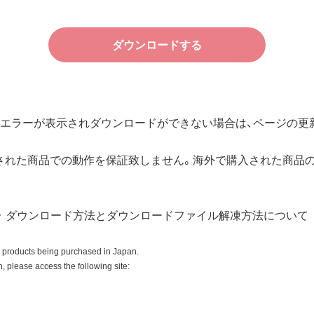
件で、本ソフトウェアの使用をお客様に非専属的に許諾します。
ダウンロードする
その他の無体財産権に関する法律ならびに条約によって保護され
規定される条件のもとで使用許諾するものであり、販売されるも
エラーが表示されダウンロードができない場合は、ページの更新
用許諾後も引き続きその知的所有権を保持します。
所有権に関する表示を削除してはならないものとします。
された商品での動作を保証致しません。海外で購入された商品
入商品またはその添付ソフトウェアとともに使用することのみと
ダウンロード方法とダウンロードファイル解凍方法について
ースコードを調べたり、逆アセンブル、逆コンパイル、リバース
はできません。
o products being purchased in Japan.
全部を利用した新しいソフトウェアの開発もこの規定により禁
 please access the following site: