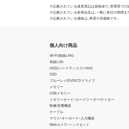
※記載されている速度表記は規格値で、実環境での
※記載されている各商品名は、一般に各社の商標ま
※記載されている価格は、希望小売価格です。
個人向け商品
Wi-Fi(無線LAN)
有線LAN
HDD(ハードディスク)・NAS
SSD
ブルーレイ/DVD/CDドライブ
メモリー
USBメモリー
メモリーカード・カードリーダー/ライター
映像/音響機器
ケーブル
マウス・キーボード・入力機器
Webカメラ・ヘッドセット