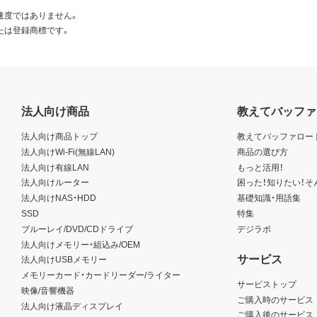
速度ではありません。
たは登録商標です。
法人向け商品
教えてバッファ
法人向け商品トップ
教えてバッファロー
法人向けWi-Fi(無線LAN)
商品の選び方
法人向け有線LAN
もっと活用！
法人向けルーター
困った！知りたい！そ
法人向けNAS・HDD
基礎知識・用語集
SSD
特集
ブルーレイ/DVD/CDドライブ
デジラボ
法人向けメモリー・組込み/OEM
サービス
法人向けUSBメモリー
メモリーカード・カードリーダー/ライター
サービストップ
映像/音響機器
ご購入時のサービス
法人向け液晶ディスプレイ
ご購入後のサービス