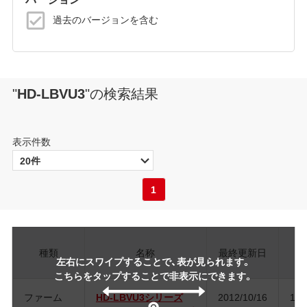
過去のバージョンを含む
"
HD-LBVU3
"
の検索結果
表示件数
1
種類
名称
最終更新日
ジ
左右にスワイプすることで、表が見られます。
こちらをタップすることで非表示にできます。
ファーム
HD-LBVU3シリーズ
2012/10/16
1.1