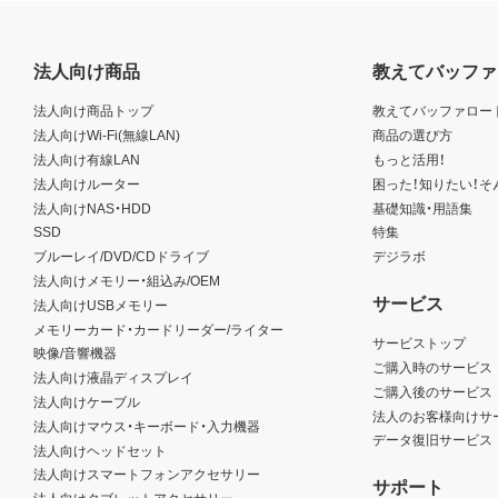
法人向け商品
教えてバッファ
法人向け商品トップ
教えてバッファロー
法人向けWi-Fi(無線LAN)
商品の選び方
法人向け有線LAN
もっと活用！
法人向けルーター
困った！知りたい！そ
法人向けNAS・HDD
基礎知識・用語集
SSD
特集
ブルーレイ/DVD/CDドライブ
デジラボ
法人向けメモリー・組込み/OEM
サービス
法人向けUSBメモリー
メモリーカード・カードリーダー/ライター
サービストップ
映像/音響機器
ご購入時のサービス
法人向け液晶ディスプレイ
ご購入後のサービス
法人向けケーブル
法人のお客様向けサ
法人向けマウス・キーボード・入力機器
データ復旧サービス
法人向けヘッドセット
法人向けスマートフォンアクセサリー
サポート