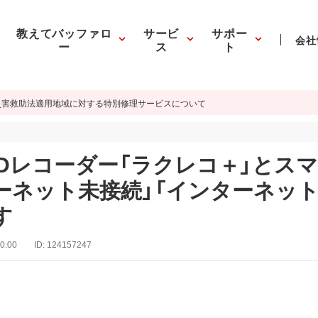
教えてバッファロ
サービ
サポー
会社
ー
ス
ト
災害救助法適用地域に対する特別修理サービスについて
レコーダー「ラクレコ＋」とスマー
ーネット未接続」「インターネッ
す
0:00
ID:
124157247