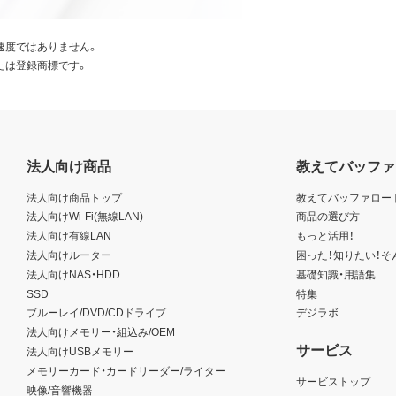
速度ではありません。
たは登録商標です。
法人向け商品
教えてバッファ
法人向け商品トップ
教えてバッファロー
法人向けWi-Fi(無線LAN)
商品の選び方
法人向け有線LAN
もっと活用！
法人向けルーター
困った！知りたい！そ
法人向けNAS・HDD
基礎知識・用語集
SSD
特集
ブルーレイ/DVD/CDドライブ
デジラボ
法人向けメモリー・組込み/OEM
サービス
法人向けUSBメモリー
メモリーカード・カードリーダー/ライター
サービストップ
映像/音響機器