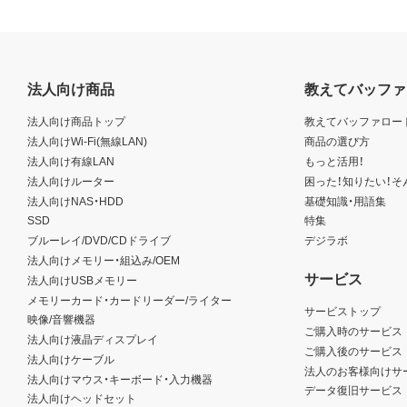
法人向け商品
教えてバッファ
法人向け商品トップ
教えてバッファロー
法人向けWi-Fi(無線LAN)
商品の選び方
法人向け有線LAN
もっと活用！
法人向けルーター
困った！知りたい！そ
法人向けNAS・HDD
基礎知識・用語集
SSD
特集
ブルーレイ/DVD/CDドライブ
デジラボ
法人向けメモリー・組込み/OEM
サービス
法人向けUSBメモリー
メモリーカード・カードリーダー/ライター
サービストップ
映像/音響機器
ご購入時のサービス
法人向け液晶ディスプレイ
ご購入後のサービス
法人向けケーブル
法人のお客様向けサ
法人向けマウス・キーボード・入力機器
データ復旧サービス
法人向けヘッドセット