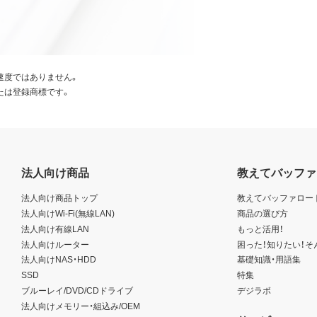
速度ではありません。
たは登録商標です。
法人向け商品
教えてバッファ
法人向け商品トップ
教えてバッファロー
法人向けWi-Fi(無線LAN)
商品の選び方
法人向け有線LAN
もっと活用！
法人向けルーター
困った！知りたい！そ
法人向けNAS・HDD
基礎知識・用語集
SSD
特集
ブルーレイ/DVD/CDドライブ
デジラボ
法人向けメモリー・組込み/OEM