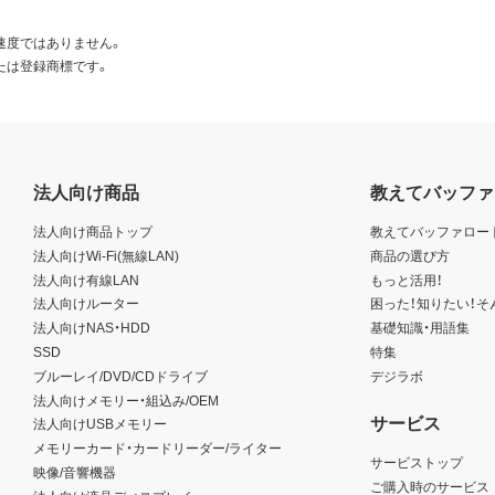
速度ではありません。
たは登録商標です。
法人向け商品
教えてバッファ
法人向け商品トップ
教えてバッファロー
法人向けWi-Fi(無線LAN)
商品の選び方
法人向け有線LAN
もっと活用！
法人向けルーター
困った！知りたい！そ
法人向けNAS・HDD
基礎知識・用語集
SSD
特集
ブルーレイ/DVD/CDドライブ
デジラボ
法人向けメモリー・組込み/OEM
サービス
法人向けUSBメモリー
メモリーカード・カードリーダー/ライター
サービストップ
映像/音響機器
ご購入時のサービス