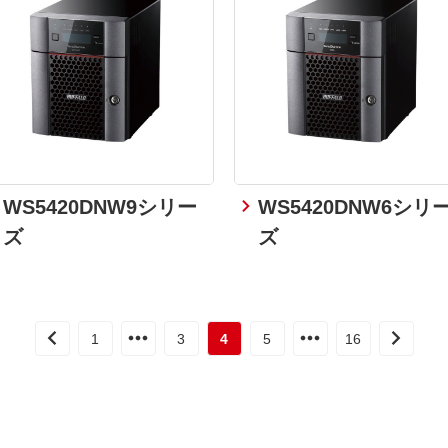
WS5420DNW9シリー
WS5420DNW6シリ
ズ
ズ
1
3
4
5
16