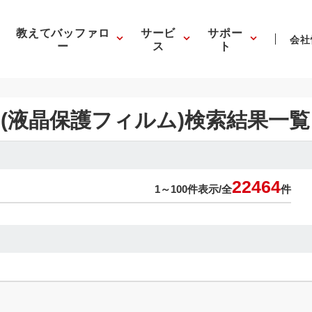
教えてバッファロ
サービ
サポー
会社
ー
ス
ト
(液晶保護フィルム)検索結果一覧
22464
1～100件表示/
全
件