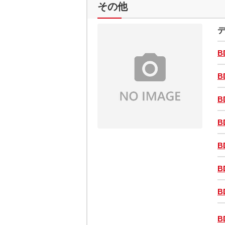
その他
デ
B
B
B
B
B
B
B
B