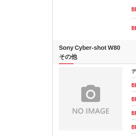
B
B
Sony Cyber-shot W80
その他
デ
B
B
B
B