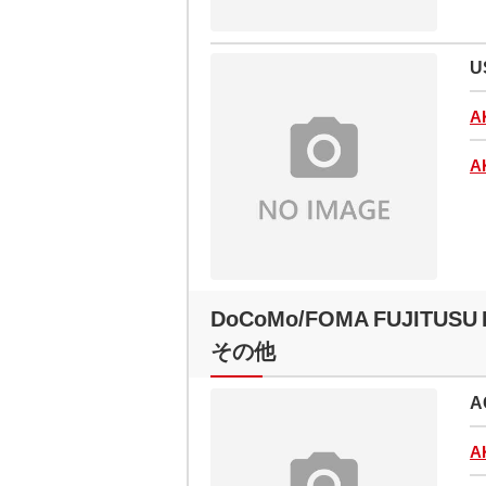
U
A
A
DoCoMo/FOMA FUJITUSU 
その他
A
A