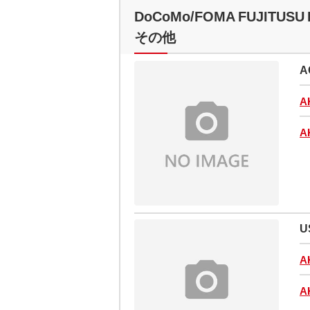
DoCoMo/FOMA FUJITUSU 
その他
A
A
A
U
A
A