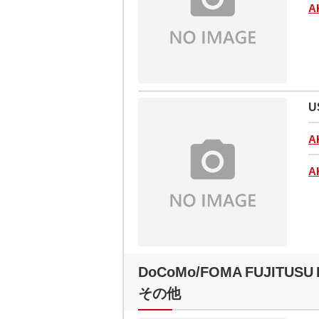
A
U
A
A
DoCoMo/FOMA FUJITUSU 
その他