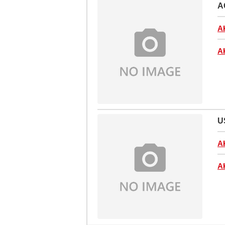
A
A
A
U
A
A