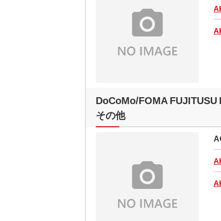
A
A
DoCoMo/FOMA FUJITUSU 
その他
A
A
A