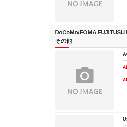
DoCoMo/FOMA FUJITUSU 
その他
A
A
A
U