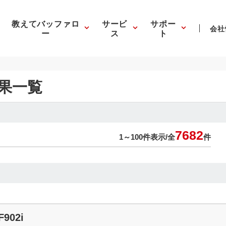
教えてバッファロ
サービ
サポー
会社
ー
ス
ト
果一覧
7682
1～100件表示/
全
件
F902i