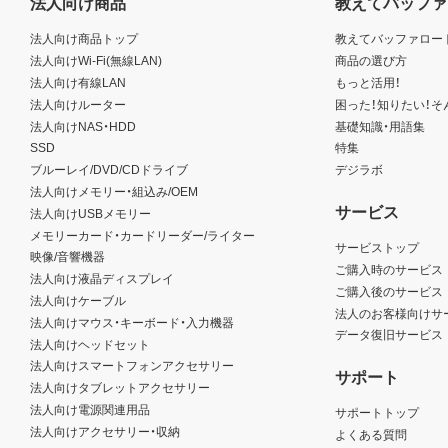
法人向け商品
教えてバッファ
法人向け商品トップ
教えてバッファロー
法人向けWi-Fi(無線LAN)
商品の選び方
法人向け有線LAN
もっと活用！
法人向けルーター
困った！知りたい！そ
法人向けNAS・HDD
基礎知識・用語集
SSD
特集
ブルーレイ/DVD/CDドライブ
デジラボ
法人向けメモリー・組込み/OEM
サービス
法人向けUSBメモリー
メモリーカード・カードリーダー/ライター
サービストップ
映像/音響機器
ご購入時のサービス
法人向け液晶ディスプレイ
ご購入後のサービス
法人向けケーブル
法人のお客様向けサ
法人向けマウス・キーボード・入力機器
データ復旧サービス
法人向けヘッドセット
法人向けスマートフォンアクセサリー
サポート
法人向けタブレットアクセサリー
法人向け電源関連用品
サポートトップ
法人向けアクセサリー・収納
よくある質問