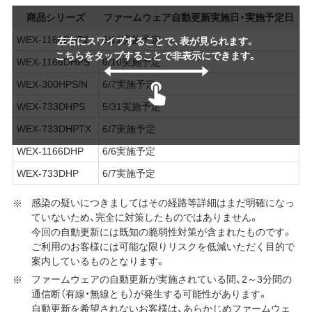
商品シリーズ
ファームウェア自動更新実施日・実施予定日
WEX-1166DHP2
6/11実施予定
左右にスワイプすることで、表が見られます。
こちらをタップすることで非表示にできます。
WEX-1166DHPS
6/10実施予定
WEX-300HPS/N
6/7実施予定
WEX-733DHPS
5/31実施予定
WEX-733DHPTX
6/7実施予定
WEX-1166DHP
6/6実施予定
WEX-733DHP
6/7実施予定
感染の疑いにつきましてはその経路等詳細はまだ明確になっ
ていないため、完全に対策したものではありません。
今回の自動更新には既知の脆弱性対策が含まれたものです。
ご利用のお客様には可能な限りリスクを低減いただく目的で
案内しているものとなります。
ファームウェアの自動更新が実施されている間、2～3分間の
通信断（有線・無線とも）が発生する可能性があります。
自動更新を希望されないお客様は、あらかじめファームウェ