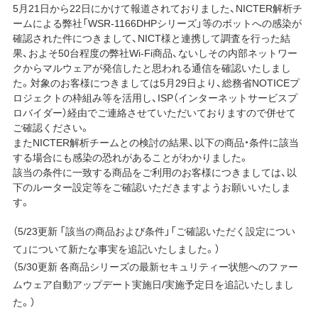
5月21日から22日にかけて報道されておりました、NICTER解析チ
ームによる弊社「WSR-1166DHPシリーズ」等のボットへの感染が
確認された件につきまして、NICT様と連携して調査を行った結
果、およそ50台程度の弊社Wi-Fi商品、ないしその内部ネットワー
クからマルウェアが発信したと思われる通信を確認いたしまし
た。対象のお客様につきましては5月29日より、総務省NOTICEプ
ロジェクトの枠組み等を活用し、ISP（インターネットサービスプ
ロバイダー）経由でご連絡させていただいておりますので併せて
ご確認ください。
またNICTER解析チームとの検討の結果、以下の商品・条件に該当
する場合にも感染の恐れがあることがわかりました。
該当の条件に一致する商品をご利用のお客様につきましては、以
下のルーター設定等をご確認いただきますようお願いいたしま
す。
（5/23更新 「該当の商品および条件」「ご確認いただく設定につい
て」について新たな事実を追記いたしました。）
（5/30更新 各商品シリーズの最新セキュリティー状態へのファー
ムウェア自動アップデート実施日/実施予定日を追記いたしまし
た。）