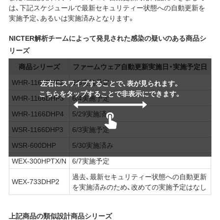
は、下記スケジュールで最新セキュリティー状態への自動更新を
実施予定、あるいは実施済みとなります。
NICTER解析チームによって発見された感染の疑いのある商品シ
リーズ
商品シリーズ
ファームウェア自動更新実施日・実施予定日
WHR-1166DHP2
6/5実施予定
左右にスワイプすることで、表が見られます。
こちらをタップすることで非表示にできます。
WHR-1166DHP3
6/4実施予定
WHR-1166DHP4
5/29実施済み
WSR-1166DHP3
6/3実施予定
WSR-600DHP
5/30実施済み
WEX-300HPTX/N
6/7実施予定
過去、最新セキュリティー状態への自動更新
WEX-733DHP2
を実施済みのため、改めての実施予定はなし
上記商品の類似設計商品シリーズ