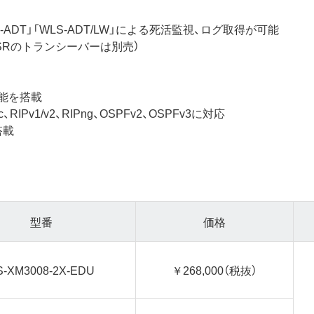
ADT」「WLS-ADT/LW」による死活監視、ログ取得が可能
LR/SRのトランシーバーは別売）
機能を搭載
IPv1/v2、RIPng、OSPFv2、OSPFv3に対応
搭載
型番
価格
S-XM3008-2X-EDU
￥268,000（税抜）