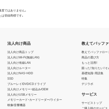
速度ではありません。
たは登録商標です。
法人向け商品
教えてバッファ
法人向け商品トップ
教えてバッファロー
法人向けWi-Fi(無線LAN)
商品の選び方
法人向け有線LAN
もっと活用！
法人向けルーター
困った！知りたい！そ
法人向けNAS・HDD
基礎知識・用語集
SSD
特集
ブルーレイ/DVD/CDドライブ
デジラボ
法人向けメモリー・組込み/OEM
サービス
法人向けUSBメモリー
メモリーカード・カードリーダー/ライター
サービストップ
映像/音響機器
ご購入時のサービス