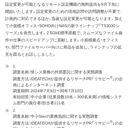
設定変更が可能となるリモート設定機能の無料提供を9月下旬に
開始いたします。設定変更のための現地訪問や訪問調整が不要で
計画的に対応できるほか、迅速な設定変更が可能となります。加え
て小規模オフィス・SOHO向けNASの新ラインナップ「TS3030シ
リーズ」を発売します。2.5GbE標準搭載で、スムーズなファイル操
作や仕事のスピードアップに貢献します。小規模拠点・オフィス
や、部門ファイルサーバー向けに商品を追加し、ラインナップの拡
充を図るとお話ししました。
1
調査名称：情シス業務の外部委託に関する実態調査
®︎
調査方法：IDEATECHが提供するリサーチPR「リサピー
」の企
画によるインターネット調査
調査期間：2024年7月9日〜同年7月10日
有効回答：中小企業（従業員数10名～300名未満）の情報システ
ム部門の責任者/担当者111名
2
調査名称：中小SIerの業務負担に関する実態調査
®︎
調査方法：IDEATECHが提供するリサーチPR「リサピー
」の企