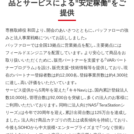
品とサービスによる”安定稼働”をご
提供
専務取締役 和田より、開会のあいさつとともに、バッファローの強
みと法人事業戦略についてお話ししました。
バッファローでは全国13拠点に営業拠点を配し、主要拠点には
フィールドエンジニアを配置しています。より安心して商品をお
取り扱いいただくために、販売パートナーを支援する「VARパート
ナープログラム」を設け、販売支援・技術情報等を提供しており、現
在のパートナー登録者数は約12,000名、登録事業所数は約4,300社
に達し、高い評価をいただいています。
サービス提供から5周年を迎えた「キキNavi」は、国内累計登録法人
数10,000社、管理台数は92,000台を突破し、多くの法人のお客様に
ご利用いただいております。同時に法人向けNAS「TeraStationシ
リーズ」は今年で20周年を迎え、累計出荷台数は125万台を達成し
ました。法人向け商品カテゴリの売上は成長傾向を持続しており、
今後もSOHOから中大規模・エンタープライズまで「つなぐ技術」