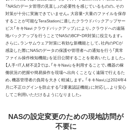
「NASのデータ管理の見直し」の必要性を感じているものの、その
対策が十分に実施できていません。大容量・大量のファイルを保存
することが可能なTeraStationに適したクラウドバックアップサー
ビス「キキNavi クラウドバックアップ」により、クラウドへの遠隔
地バックアップを行うことでNASのBCP・DR対策に役立ちます。
さらに、ランサムウェア対策に有効な新機能として、社内のPCが
感染した際にNASのデータの保護や管理者への通知を行う「異常
ファイル操作検知機能」を近日公開することを発表いたしました。
【人手・IT人材不足】では、「キキNavi」を利用することで、機器の稼
働状況の把握や簡易操作を現場へ出向くことなく遠隔で行えるた
め、機器管理者の負荷を大きく軽減します。「キキNavi」は2024年4
月に不正ログインを防止する「2要素認証機能」に対応し、より安心
してご利用いただけるようになりました。
NASの設定変更のための現地訪問が
不要に