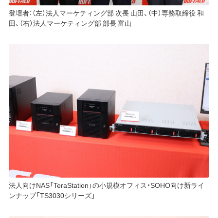
登壇者：（左）法人マーケティング部 次長 山田、（中）専務取締役 和
田、（右）法人マーケティング部 部長 富山
法人向けNAS「TeraStation」の小規模オフィス・SOHO向け新ライ
ンナップ「TS3030シリーズ」