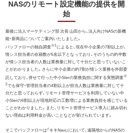
NASのリモート設定機能の提供を開
始
最後に法人マーケティング部 次長 山田から、法人向けNASの新機
能・新商品についてご案内いたしました。
※1
バッファローの独自調査
によると、現在中小企業の7割以上が、
情シス担当者の在籍数が5名以下となっており、そのうちの約半数
が情シス担当者の人数は業務量に対して十分だと思っていないこ
とがわかりました。さらに中小企業の約7割が情シス業務を外部委
※
託しており、併せて行った中小SIerの業務負担に関する実態調査
2
でも保守・管理担当者の4割以上が担当人数は業務量に対して十
分だと思っておらず、リモート管理サービスを利用していない中
小SIerの6割以上が現地対応の工数増による業務負担を感じている
ことがわかりました。また、リモート管理サービス導入に踏み切れ
ない理由は利用料金が高いことなどが挙げられています。
そこでバッファローは「キキNavi」において、遠隔地からのNASの