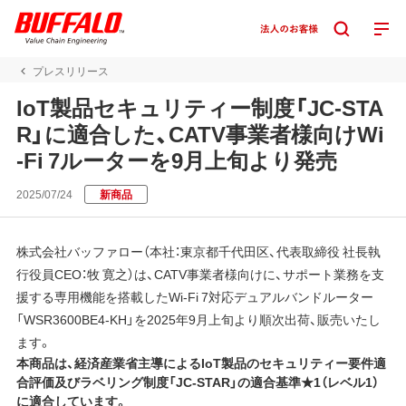
プレスリリース
IoT製品セキュリティー制度「JC-STA
R」に適合した、CATV事業者様向けWi
-Fi 7ルーターを9月上旬より発売
2025/07/24
新商品
株式会社バッファロー（本社：東京都千代田区、代表取締役 社長執
行役員CEO：牧 寛之）は、CATV事業者様向けに、サポート業務を支
援する専用機能を搭載したWi-Fi 7対応デュアルバンドルーター
「WSR3600BE4-KH」を2025年9月上旬より順次出荷、販売いたし
ます。
本商品は、経済産業省主導によるIoT製品のセキュリティー要件適
合評価及びラベリング制度「JC-STAR」の適合基準★1（レベル1）
に適合しています。