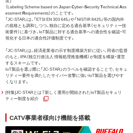
度」
（Labeling Scheme based on
J
apan
C
yber-
S
ecurity
T
echnical
A
ss
essment
R
equirements）のことです。
「JC-STAR」は、「ETSI EN 303 645」や「NISTIR 8425」等の国内外
の規格とも調和しつつ、独自に定める適合基準（セキュリティー技
術要件）に基づき、IoT製品に対する適合基準への適合性を確認・可
視化する日本の適合性評価制度です。
「JC-STAR」は、経済産業省の示す制度構築方針に従い、同省の監督
のもと、IPA（独立行政法人 情報処理推進機構）が制度を構築・運営
するスキームです。
IoT製品を選ぶ際に「JC-STAR」のラベルを確認することで、セキュ
リティー要件を満たしたサイバー攻撃に強いIoT製品を選びやす
くなります。
[特集]JC-STARとは？新しく運用が開始されたIoT製品セキュリ
ティー制度を紹介
CATV事業者様向け機能を搭載