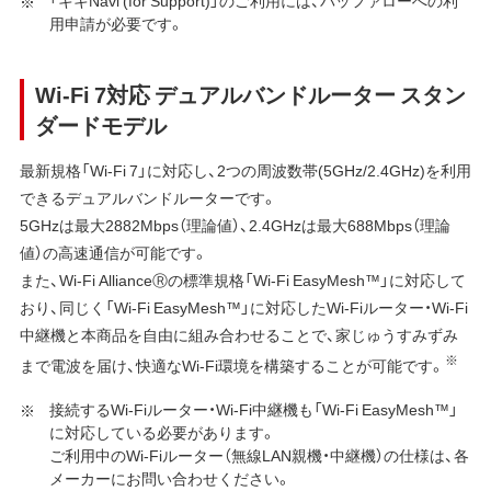
用申請が必要です。
Wi-Fi 7対応 デュアルバンドルーター スタン
ダードモデル
最新規格「Wi-Fi 7」に対応し、2つの周波数帯(5GHz/2.4GHz)を利用
できるデュアルバンドルーターです。
5GHzは最大2882Mbps（理論値）、2.4GHzは最大688Mbps（理論
値）の高速通信が可能です。
また、Wi-Fi AllianceⓇの標準規格「Wi-Fi EasyMesh™」に対応して
おり、同じく「Wi-Fi EasyMesh™」に対応したWi-Fiルーター・Wi-Fi
中継機と本商品を自由に組み合わせることで、家じゅうすみずみ
※
まで電波を届け、快適なWi-Fi環境を構築することが可能です。
接続するWi-Fiルーター・Wi-Fi中継機も「Wi-Fi EasyMesh™」
に対応している必要があります。
ご利用中のWi-Fiルーター（無線LAN親機・中継機）の仕様は、各
メーカーにお問い合わせください。