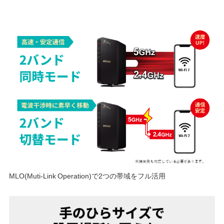
MLO(Muti-Link Operation)で2つの帯域をフル活用