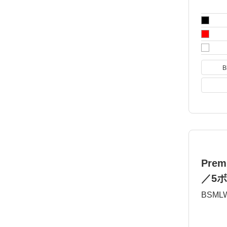
B
Pre
／5
BSML