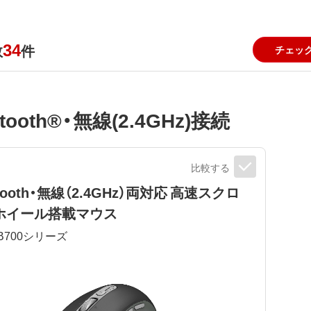
34
数
件
チェッ
etooth®・無線(2.4GHz)接続
比較する
etooth・無線（2.4GHz）両対応 高速スクロ
ホイール搭載マウス
B700
シリーズ