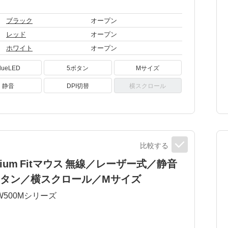
ブラック
オープン
レッド
オープン
ホワイト
オープン
lueLED
5ボタン
Mサイズ
静音
DPI切替
横スクロール
比較する
mium Fitマウス 無線／レーザー式／静音
ボタン／横スクロール／Mサイズ
W500M
シリーズ