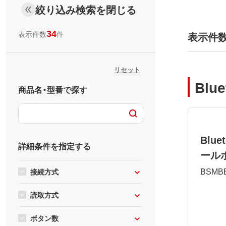
絞り込み検索を閉じる
34
表示件数
件
表示件
Blu
商品名・型番で探す
Blu
詳細条件を指定する
ール
BSMB
接続方式
読取方式
ボタン数