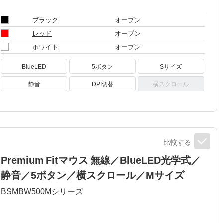
ブラック
オープン
レッド
オープン
ホワイト
オープン
BlueLED
5ボタン
Sサイズ
静音
DPI切替
横スクロール
比較する
Premium Fitマウス 無線／BlueLED光学式／
静音／5ボタン／横スクロール／Mサイズ
BSMBW500M
シリーズ