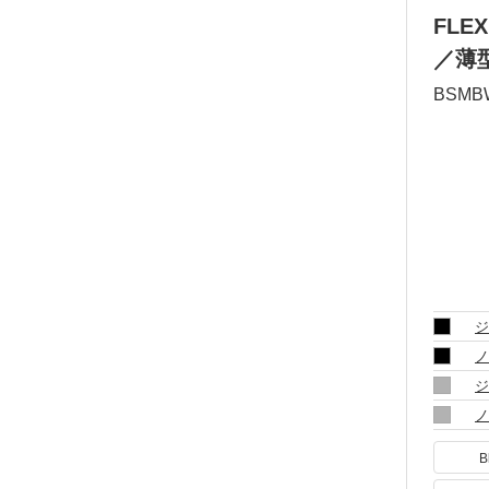
FLE
／薄
BSMB
ジ
ノ
ジ
ノ
B