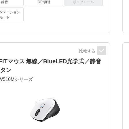
静音
DPI切替
横スクロール
ンテーション
モード
比較する
 FITマウス 無線／BlueLED光学式／静音
ボタン
W510M
シリーズ