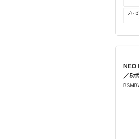
プレゼ
NEO
／5
BSMB