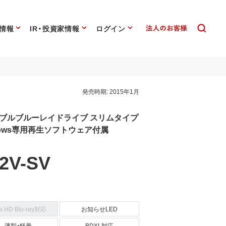
情報
IR・投資家情報
ログイン
発売時期:
2015年1月
ポータブルブルーレイドライブ スリムタイプ
indows専用再生ソフトウェア付属
2V-SV
ra HD Blu-ray対応
お知らせLED
薄型・軽量
BDXL対応