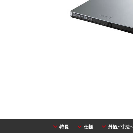
特長
仕様
外観・寸法