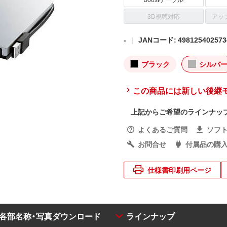
3D視聴対応
アッ
-
JANコード: 498125402573
ブラック
シルバ
この商品には新しい後継
上記からご希望のラインナッ
よくあるご質問
ソフ
お問合せ
付属品の購
仕様書印刷用ページ
・各部名称・写真ダウンロード
ラインナップ