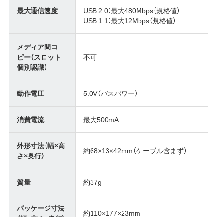
最大通信速度
USB 2.0：最大480Mbps（規格値）
USB 1.1：最大12Mbps（規格値）
メディア間コ
ピー（スロット
不可
個別認識）
動作電圧
5.0V（バスパワー）
消費電流
最大500mA
外形寸法（幅×高
約68×13×42mm（ケーブル含まず）
さ×奥行）
質量
約37g
パッケージ寸法
約110×177×23mm