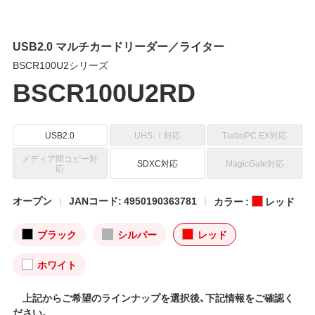
USB2.0 マルチカードリーダー／ライター
BSCR100U2シリーズ
BSCR100U2RD
USB2.0
UHS-Ⅰ対応
TurboPC EX対応
メディア間コピー対
SDXC対応
MagicGate対応
応
オープン
JANコード: 4950190363781
カラー :
レッド
ブラック
シルバー
レッド
ホワイト
上記からご希望のラインナップを選択後、下記情報をご確認く
ださい。