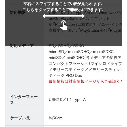
左右にスワイプすることで、表が見られます。
こちらをタップすることで非表示にできます。
対応機器
USB 2.0／1.1 Type-A搭載のWindowsパソ
on®5、PlayStation®4）、タブレット
※「PlayStation」は株式会社ソニー・
商標です。また、「PlayStation®4」「PlayS
対応メディア
SD／SDHC／SDXC
microSD／microSDHC／microSDXC
miniSD／miniSDHC（各メディアの変換
コンパクトフラッシュ（マイクロドライブは
メモリースティック／メモリースティックPR
ティック PRO Duo
最新情報は対応情報ページからご確認くだ
インターフェー
USB2.0／1.1 Type-A
ス
ケーブル長
約50cm