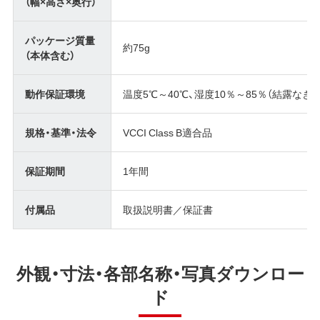
（幅×高さ×奥行）
パッケージ質量
約75g
（本体含む）
動作保証環境
温度5℃～40℃、湿度10％～85％（結露なき
規格・基準・法令
VCCI Class B適合品
保証期間
1年間
付属品
取扱説明書／保証書
外観・寸法・各部名称・写真ダウンロー
ド