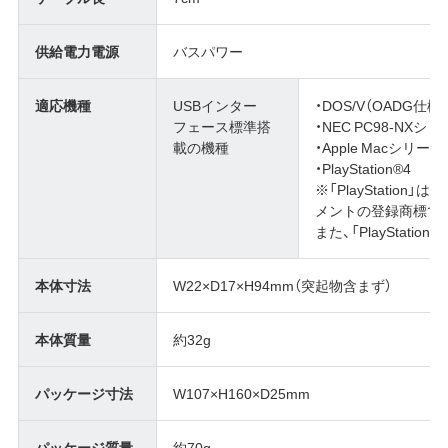
供給電力電源
バスパワー
適応機種
USBインター
・DOS/V（OADG仕様
フェース標準搭
・NEC PC98‐NXシ
載の機種
・Apple Macシリーズ
・PlayStation®4
※「PlayStati
メントの登録商標で
また、「PlayStati
本体寸法
W22×D17×H94mm（突起物含まず）
本体質量
約32g
パッケージ寸法
W107×H160×D25mm
パッケージ質量
約70g