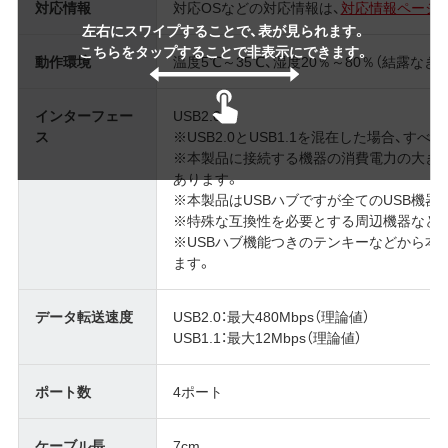
対応情報
対応OSなどの対応情報は、
対応情報ページ
左右にスワイプすることで、表が見られます。
こちらをタップすることで非表示にできます。
動作環境
温度5℃～35℃、湿度20％～80％（結露なきこ
インターフェー
USB2.0
ス
※USB2.0とUSB1.1を混在した場合、す
※本製品に接続する機器の消費電力の大き
あります。
※本製品はUSBハブですが全てのUSB機
※特殊な互換性を必要とする周辺機器など
※USBハブ機能つきのテンキーなどから本
ます。
データ転送速度
USB2.0：最大480Mbps（理論値）
USB1.1：最大12Mbps（理論値）
ポート数
4ポート
ケーブル長
7cm