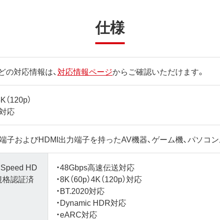
仕様
どの対応情報は、
対応情報ページ
からご確認いただけます。
4K（120p）
it対応
力端子およびHDMI出力端子を持ったAV機器、ゲーム機、パソコ
h Speed HD
・48Gbps高速伝送対応
le規格認証済
・8K（60p）4K（120p）対応
・BT.2020対応
・Dynamic HDR対応
・eARC対応