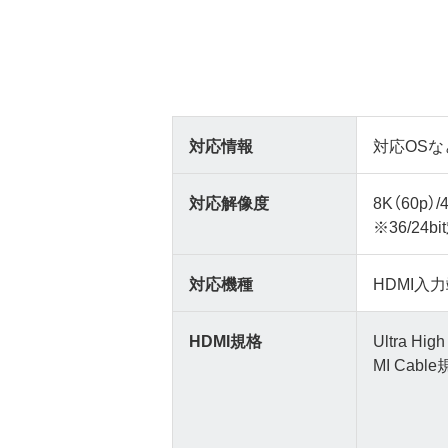
対応情報
対応OSな
対応解像度
8K（60p）/
※36/24b
対応機種
HDMI入
HDMI規格
Ultra Hig
MI Cab