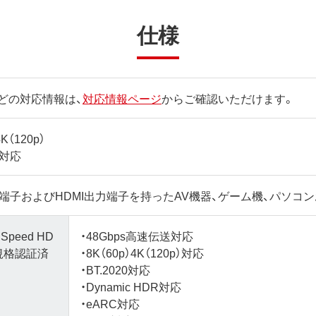
仕様
どの対応情報は、
対応情報ページ
からご確認いただけます。
4K（120p）
it対応
力端子およびHDMI出力端子を持ったAV機器、ゲーム機、パソコ
h Speed HD
・48Gbps高速伝送対応
le規格認証済
・8K（60p）4K（120p）対応
・BT.2020対応
・Dynamic HDR対応
・eARC対応