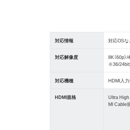
対応情報
対応OSな
対応解像度
8K（60p）/
※36/24b
対応機種
HDMI入
HDMI規格
Ultra Hig
MI Cab