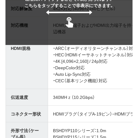
こちらをタップすることで非表示にできます。
対応解像度
4K2K対応（4096×2160ピクセル）
対応機種
HDMI入力端子およびHDMI出力端子を持
辺機器
HDMI規格
・ARC（オーディオリターンチャンネル）対応
・HEC（HDMIイーサネットチャンネル）対応
・4K [4,096×2,160] / 24p対応
・DeepColor対応
・Auto Lip-Sync対応
・CEC（基本リンク機能）対応
伝送速度
340MHｚ（10.2Gbps）
コネクター形状
HDMIプラグ（タイプA-19ピン）−HDMIプラグ
外形寸法（ケー
BSHDYP110シリーズ：1.0m
ブル長）
BSHDYP115シリーズ：1.5m