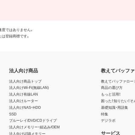
速度ではありません。
たは登録商標です。
法人向け商品
教えてバッファ
法人向け商品トップ
教えてバッファロー
法人向けWi-Fi(無線LAN)
商品の選び方
法人向け有線LAN
もっと活用！
法人向けルーター
困った！知りたい！そ
法人向けNAS・HDD
基礎知識・用語集
SSD
特集
ブルーレイ/DVD/CDドライブ
デジラボ
法人向けメモリー・組込み/OEM
サービス
法人向けUSBメモリー