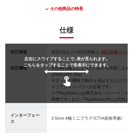
その他商品の特長
仕様
対応情報
対応OSなどの対応情報は、
対応情報ページ
左右にスワイプすることで、表が見られます。
こちらをタップすることで非表示にできます。
対応機種
3.5mm 4極ミニプラグの端子を搭載したWi
yStation®4、Mac
※すべての機種で動作を保証するものでは
※プラグインパワーが必要です。
※「PlayStation」は株式会社ソニー・
商標です。また、「PlayStation®4」は同社
インターフェー
3.5mm 4極ミニプラグ（CTIA規格準拠）
ス