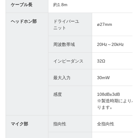
ケーブル長
約1.8m
ヘッドホン部
ドライバーユ
ø27mm
ニット
周波数帯域
20Hz～20kHz
インピーダンス
32Ω
最大入力
30mW
感度
108dB±3dB
※製造時期によりパ
ります。
マイク部
指向性
全指向性