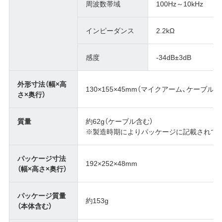
周波数帯域
100Hz～10kHz
インピーダンス
2.2kΩ
感度
-34dB±3dB
外形寸法（幅×高
130×155×45mm（マイクアーム、ケーブル含
さ×奥行）
質量
約62g（ケーブル含む）
※製造時期によりパッケージに記載されて
パッケージ寸法
192×252×48mm
（幅×高さ×奥行）
パッケージ質量
約153g
（本体含む）