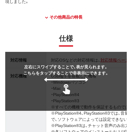
現しました。
その他商品の特長
仕様
対応情報
対応OSなどの対応情報は、
対応情報ページ
左右にスワイプすることで、表が見られます。
こちらをタップすることで非表示にできます。
対応機種
USB端子を搭載した機種
・Windowsパソコン
・Mac
・PlayStation®4
・PlayStation®3
※すべての機種で動作を保証するものでは
※PlayStation®4、PlayStation
で、ソフトウェアによっては設定できないこ
※PlayStation®3は、チャット音声のみ出
※各ソフトウェアのインストールおよび設