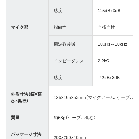
感度
115dB±3dB
マイク部
指向性
全指向性
周波数帯域
100Hz～10kHz
インピーダンス
2.2kΩ
感度
-42dB±3dB
外形寸法（幅×高
125×165×53mm（マイクアーム、ケーブル含
さ×奥行）
質量
約63g（ケーブル含む）
パッケージ寸法
200×250×40mm