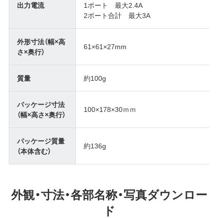
出力電流
1ポート 最大2.4A
2ポート合計 最大3A
外形寸法（幅×高
61×61×27mm
さ×奥行）
質量
約100g
パッケージ寸法
100×178×30ｍｍ
（幅×高さ×奥行）
パッケージ質量
約136g
（本体含む）
外観・寸法・各部名称・写真ダウンロー
ド