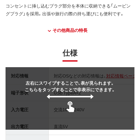
コンセントに挿し込むプラグ部分を本体に収納できる「ムービン
グプラグ」を採用。出張や旅行の際の持ち運びにも便利です。
その他商品の特長
仕様
対応情報
対応OSなどの対応情報は、
対応情報ページ
左右にスワイプすることで、表が見られます。
こちらをタップすることで非表示にできます。
端子形状
USB TypeA×2
入力電圧
交流100V-240V
出力電圧
直流5V