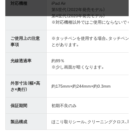
対応機種
iPad Air
第5世代（2022年発売モデル）
第4世代（2020年発売モデル）
※対応機種以外ではご使用にならないでく
ご使用上の注意
※タッチペンを使用する場合、タッチペン
事項
とがあります。
光線透過率
約89％
※少し画面が暗くなります。
外形寸法（幅×高
約175mm×約244mm×約0.3mm
さ×奥行）
保証期間
初期不良のみ
製品構成
ほこり取りシール、クリーニングクロス、取