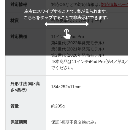
対応情報
対応OSなどの対応情報は、
対応情報ページ
左右にスワイプすることで、表が見られます。
こちらをタップすることで非表示にできます。
材質
合成皮革・ポリカーボネート
対応機種
11インチiPad Pro
第4世代（2022年発売モデル）
第3世代（2021年発売モデル）
第2世代（2020年発売モデル）
※本商品は11インチiPad Pro（第4／第
でください。
外形寸法（幅×高
184×252×11mm
さ×奥行）
質量
約205g
保証期間
保証：初期不良交換のみ。