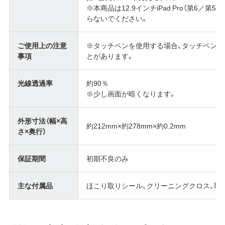
※本商品は12.9インチiPad Pro（第6／
らないでください。
ご使用上の注意
※タッチペンを使用する場合、タッチペン
事項
とがあります。
光線透過率
約90％
※少し画面が暗くなります。
外形寸法（幅×高
約212mm×約278mm×約0.2mm
さ×奥行）
保証期間
初期不良のみ
主な付属品
ほこり取りシール、クリーニングクロス、取