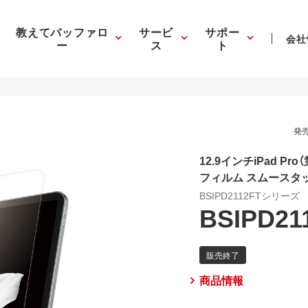
教えてバッファロ
サービ
サポー
会社
ー
ス
ト
発売
12.9インチiPad P
フィルム スムースタ
BSIPD2112FTシリーズ
BSIPD21
商品情報