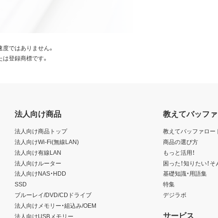
速度ではありません。
たは登録商標です。
法人向け商品
教えてバッファ
法人向け商品トップ
教えてバッファロー
法人向けWi-Fi(無線LAN)
商品の選び方
法人向け有線LAN
もっと活用！
法人向けルーター
困った！知りたい！そ
法人向けNAS・HDD
基礎知識・用語集
SSD
特集
ブルーレイ/DVD/CDドライブ
デジラボ
法人向けメモリー・組込み/OEM
サービス
法人向けUSBメモリー