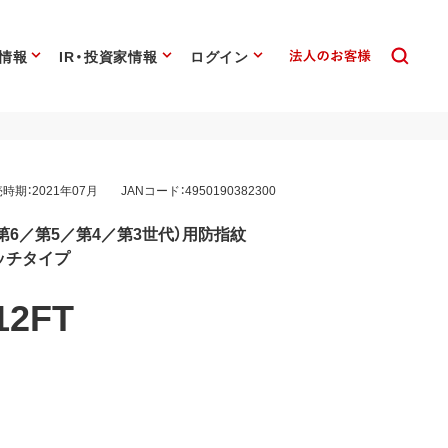
情報
IR・投資家情報
ログイン
時期：2021年07月
JANコード：4950190382300
ro（第6／第5／第4／第3世代）用防指紋
ッチタイプ
12FT