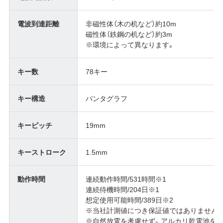
電波到達距離
非磁性体（木の机など）約10m
磁性体（鉄鋼の机など）約3m
※環境によって異なります。
キー数
78キー
キー構造
パンタグラフ
キーピッチ
19mm
キーストローク
1.5mm
動作時間
連続動作時間/531時間※1
連続待機時間/204日※1
想定使用可能時間/389日※2
※当社計測値につき保証値ではありません。
※自然放電を考慮せず。アルカリ乾電池を使