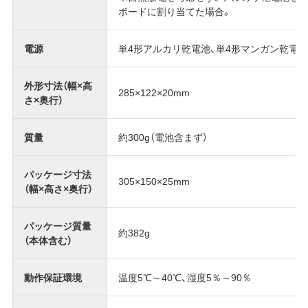
ボードに割り当てた場合。
電源
単4形アルカリ乾電池、単4形マンガン乾電池
外形寸法（幅×高
285×122×20mm
さ×奥行）
質量
約300g（電池含まず）
パッケージ寸法
305×150×25mm
（幅×高さ×奥行）
パッケージ質量
約382g
（本体含む）
動作保証環境
温度5℃～40℃、湿度5％～90％