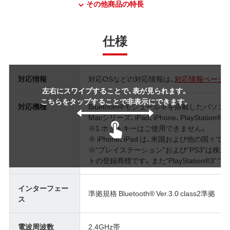
その他商品の特長
仕様
対応情報
対応OSなどの対応情報は、
対応情報ページ
左右にスワイプすることで、表が見られます。
こちらをタップすることで非表示にできます。
対応機種
Bluetooth®モジュール※を搭載したパソコン、
Macシリーズ、iPad、iPhone、PlayStation
※1 ホットキーはご使用できません。
※ iPhone、iPad は、米国および他の国々で登
※“プレイステーション”および“PS3”は
トの登録商標です。また“PlayStation®3” “P
インターフェー
準拠規格 Bluetooth® Ver.3.0 class2準拠
ス
電波周波数
2.4GHz帯