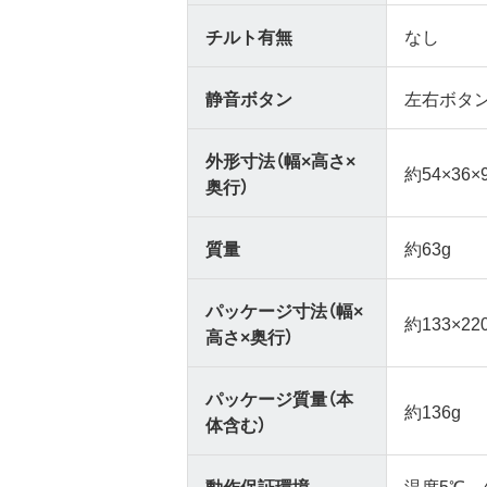
チルト有無
なし
静音ボタン
左右ボタ
外形寸法（幅×高さ×
約54×36
奥行）
質量
約63g
パッケージ寸法（幅×
約133×22
高さ×奥行）
パッケージ質量（本
約136g
体含む）
動作保証環境
温度5℃～