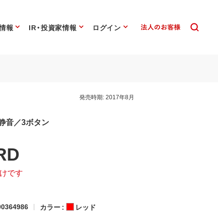
情報
IR・投資家情報
ログイン
発売時期:
2017年8月
 静音／3ボタン
RD
けです
0364986
カラー :
レッド