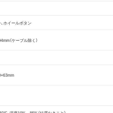
ン、ホイールボタン
×94mm（ケーブル除く）
0×63mm
40℃、湿度10%～85%（結露なきこと）