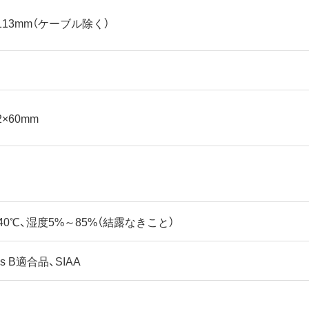
×113mm（ケーブル除く）
2×60mm
40℃、湿度5%～85%（結露なきこと）
ass B適合品、SIAA