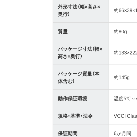
外形寸法（幅×高さ×
約66×39
奥行）
質量
約80g
パッケージ寸法（幅×
約133×22
高さ×奥行）
パッケージ質量（本
約145g
体含む）
動作保証環境
温度5℃～
規格・基準・法令
VCCI Cl
保証期間
6か月間