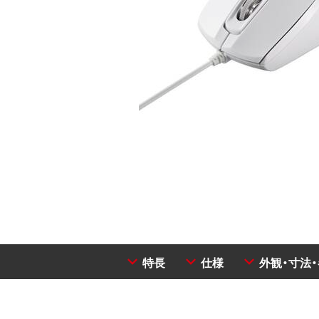
特長
仕様
外観・寸法