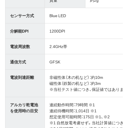
質量
約2g
センサー方式
Blue LED
分解能DPI
1200DPI
電波周波数
2.4GHz帯
通信方式
GFSK
電波到達距離
非磁性体（木の机など）：約10m
磁性体（鉄製の机など）：約3m
※当社テスト値につき、保証値ではありませ
アルカリ乾電池
連続動作時間：79時間 ※1
を使用時の目安
連続待機時間：1,014日 ※1
想定使用可能時間：175日 ※1、※2
※1 自然放電考慮せず。当社計算値につき