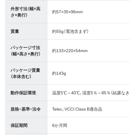
外形寸法（幅×高
約57×35×96mm
さ×奥行）
質量
約55g（電池含まず）
パッケージ寸法
約133×220×54mm
（幅×高さ×奥行）
パッケージ質量
約143g
（本体含む）
動作保証環境
温度5℃～40℃、湿度5％～85％（結露なきこ
規格・基準・法令
Telec、VCCI Class B適合品
保証期間
6か月間