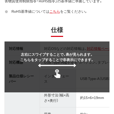
害物質使用制限指令「RoHS指令」の基準値に準拠しています。
RoHS基準値については
こちら
をご覧ください。
仕様
対応情報
対応OSなどの対応情報は、
対応情報ページ
左右にスワイプすることで、表が見られます。
こちらをタップすることで非表示にできます。
対応機器
USB Type-A端子をもつパソコン、タブレッ
製品仕様レシー
インターフェー
USB Type-A（USB1.1
バー
ス
外形寸法（幅×高
約15×6×19mm
さ×奥行）