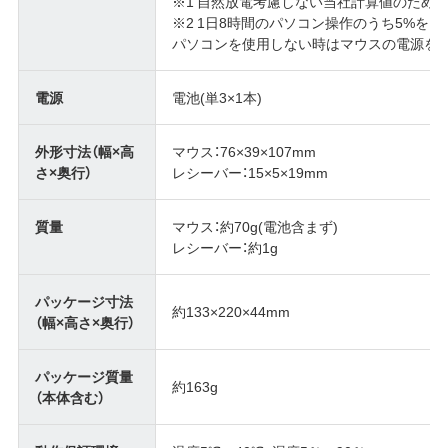
※1 自然放電考慮しない当社計算値のため
※2 1日8時間のパソコン操作のうち5%を
パソコンを使用しない時はマウスの電源をO
電源
電池(単3×1本)
外形寸法（幅×高
マウス：76×39×107mm
さ×奥行）
レシーバー：15×5×19mm
質量
マウス：約70g(電池含まず)
レシーバー：約1g
パッケージ寸法
約133×220×44mm
（幅×高さ×奥行）
パッケージ質量
約163g
（本体含む）