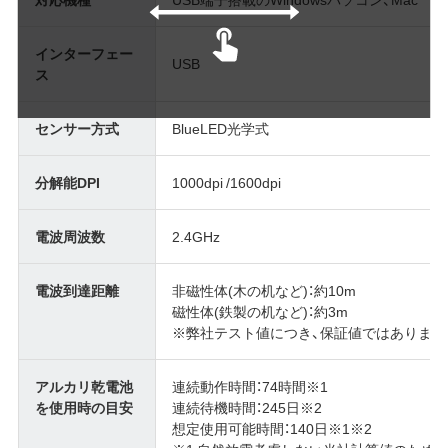
インターフェー
USB
ス
センサー方式
BlueLED光学式
分解能DPI
1000dpi /1600dpi
電波周波数
2.4GHz
電波到達距離
非磁性体(木の机など)：約10m
磁性体(鉄製の机など)：約3m
※弊社テスト値につき、保証値ではありませ
アルカリ乾電池
連続動作時間：74時間※1
を使用時の目安
連続待機時間：245日※2
想定使用可能時間：140日※1※2