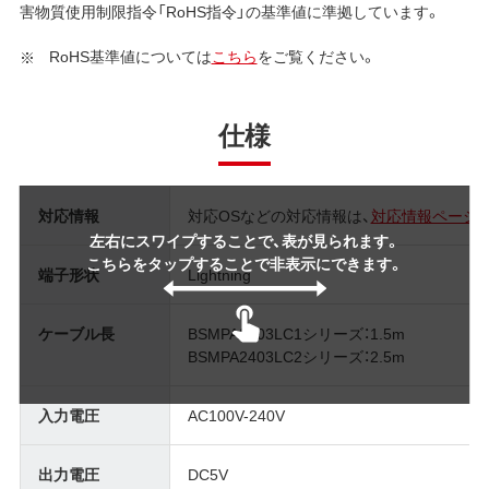
害物質使用制限指令「RoHS指令」の基準値に準拠しています。
RoHS基準値については
こちら
をご覧ください。
仕様
対応情報
対応OSなどの対応情報は、
対応情報ページ
左右にスワイプすることで、表が見られます。
こちらをタップすることで非表示にできます。
端子形状
Lightning
ケーブル長
BSMPA2403LC1シリーズ：1.5m
BSMPA2403LC2シリーズ：2.5m
入力電圧
AC100V-240V
出力電圧
DC5V