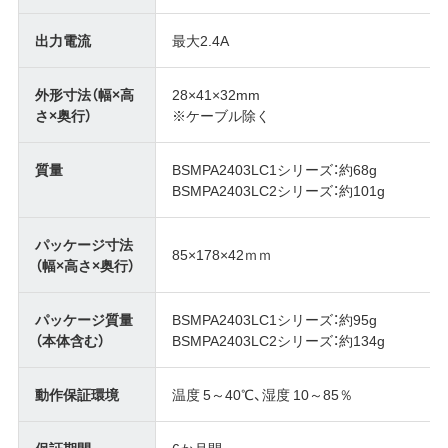
出力電流
最大2.4A
外形寸法（幅×高
28×41×32mm
さ×奥行）
※ケーブル除く
質量
BSMPA2403LC1シリーズ：約68g
BSMPA2403LC2シリーズ：約101g
パッケージ寸法
85×178×42ｍｍ
（幅×高さ×奥行）
パッケージ質量
BSMPA2403LC1シリーズ：約95g
（本体含む）
BSMPA2403LC2シリーズ：約134g
動作保証環境
温度 5～40℃、湿度 10～85％