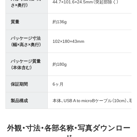
44.7×101.6×24.5mm（突起部除く）
さ×奥行）
質量
約136g
パッケージ寸法
102×180×43mm
（幅×高さ×奥行）
パッケージ質量
約180g
（本体含む）
保証期間
6ヶ月
製品構成
本体、USB A to microBケーブル（10cm）、
外観・寸法・各部名称・写真ダウンロー