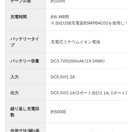
ケーブル長
約10cm
充電時間
約5.4時間
※当社USB充電器BSMPBAC02を使用し
バッテリータイ
充電式リチウムイオン電池
プ
バッテリー容量
DC3.7V/5200mAh（19.24Wh）
入力
DC5.0V/1.2A
出力
DC5.0V/2.1A（2ポート合計2.1A、1ポート最大
繰り返し充電回
約500回
数
外形寸法（幅×高