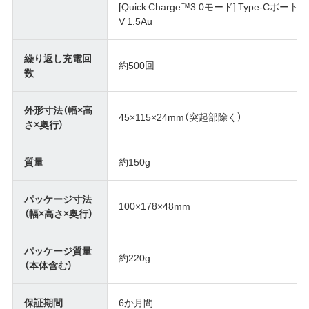
[Quick Charge™3.0モード] Type-Cポートのみ D
V 1.5Au
繰り返し充電回
約500回
数
外形寸法（幅×高
45×115×24mm（突起部除く）
さ×奥行）
質量
約150g
パッケージ寸法
100×178×48mm
（幅×高さ×奥行）
パッケージ質量
約220g
（本体含む）
保証期間
6か月間