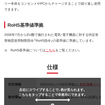
リー本体をコンセントやPCからチャージすることで繰り返し使用
できます。
RoHS基準値準拠
2006年7月からEU圏で施行された電気・電子機器に対する特定有
害物質使用制限指令「RoHS指令」の基準値に準拠しています。
RoHS基準値については
こちら
をご覧ください。
仕様
対応情報
対応OSなどの対応情報は、
対応情報ページ
左右にスワイプすることで、表が見られます。
こちらをタップすることで非表示にできます。
動作環境
温度5℃～40℃、湿度10％～85％(結露なきこ