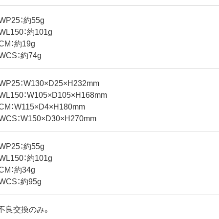
WP25：約55g
WL150：約101g
CM：約19g
WCS：約74g
WP25：W130×D25×H232mm
WL150：W105×D105×H168mm
CM：W115×D4×H180mm
WCS：W150×D30×H270mm
WP25：約55g
WL150：約101g
CM：約34g
WCS：約95g
不良交換のみ。