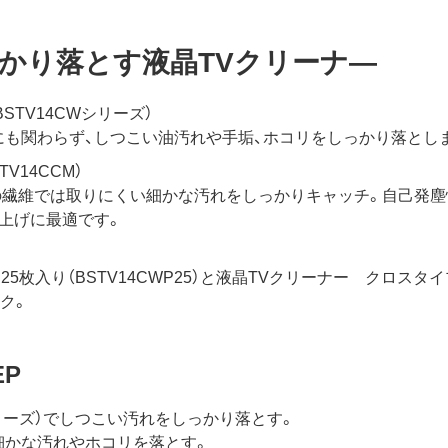
かり落とす液晶TVクリーナ―
STV14CWシリーズ）
にも関わらず、しつこい油汚れや手垢、ホコリをしっかり落とし
V14CCM）
常の繊維では取りにくい細かな汚れをしっかりキャッチ。自己発塵
上げに最適です。
枚入り（BSTV14CWP25）と液晶TVクリーナー クロスタイ
ック。
P
シリーズ）でしつこい汚れをしっかり落とす。
で細かな汚れやホコリを落とす。