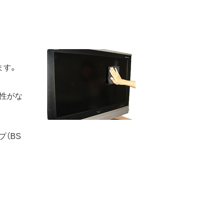
ます。
性がな
プ（BS