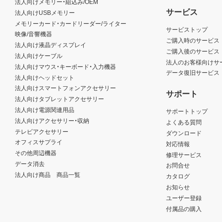
法人向けメモリー・組込み/OEM
サービス
法人向けUSBメモリー
メモリーカード・カードリーダー/ライター
サービストップ
映像/音響機器
ご購入時のサービス
法人向け液晶ディスプレイ
ご購入後のサービス
法人向けケーブル
法人のお客様向けサ
法人向けマウス・キーボード・入力機器
データ復旧サービス
法人向けヘッドセット
法人向けスマートフォンアクセサリー
サポート
法人向けタブレットアクセサリー
法人向け電源関連用品
サポートトップ
法人向けアクセサリー・収納
よくある質問
テレビアクセサリー
ダウンロード
オフィスサプライ
対応情報
その他周辺機器
修理サービス
データ消去
お問合せ
法人向け商品 商品一覧
カタログ
お知らせ
ユーザー登録
付属品の購入