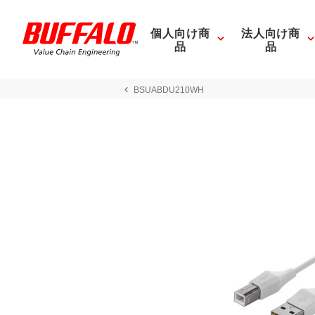
個人向け商
法人向け商
品
品
BSUABDU210WH