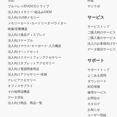
SSD
特集
ブルーレイ/DVD/CDドライブ
デジラボ
法人向けメモリー・組込み/OEM
サービス
法人向けUSBメモリー
メモリーカード・カードリーダー/ライター
サービストップ
映像/音響機器
ご購入時のサービス
法人向け液晶ディスプレイ
ご購入後のサービス
法人向けケーブル
法人のお客様向けサ
法人向けマウス・キーボード・入力機器
データ復旧サービス
法人向けヘッドセット
法人向けスマートフォンアクセサリー
サポート
法人向けタブレットアクセサリー
法人向け電源関連用品
サポートトップ
法人向けアクセサリー・収納
よくある質問
テレビアクセサリー
ダウンロード
オフィスサプライ
対応情報
その他周辺機器
修理サービス
データ消去
お問合せ
法人向け商品 商品一覧
カタログ
お知らせ
ユーザー登録