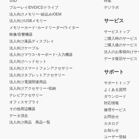
SSD
特集
ブルーレイ/DVD/CDドライブ
デジラボ
法人向けメモリー・組込み/OEM
サービス
法人向けUSBメモリー
メモリーカード・カードリーダー/ライター
サービストップ
映像/音響機器
ご購入時のサービス
法人向け液晶ディスプレイ
ご購入後のサービス
法人向けケーブル
法人のお客様向けサ
法人向けマウス・キーボード・入力機器
データ復旧サービス
法人向けヘッドセット
法人向けスマートフォンアクセサリー
サポート
法人向けタブレットアクセサリー
法人向け電源関連用品
サポートトップ
法人向けアクセサリー・収納
よくある質問
テレビアクセサリー
ダウンロード
オフィスサプライ
対応情報
その他周辺機器
修理サービス
データ消去
お問合せ
法人向け商品 商品一覧
カタログ
お知らせ
ユーザー登録