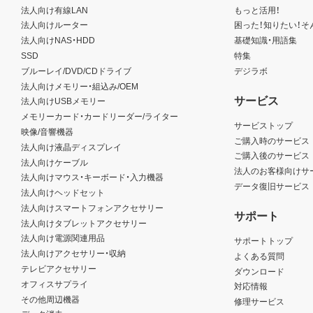
法人向け有線LAN
もっと活用！
法人向けルーター
困った！知りたい！そ
法人向けNAS・HDD
基礎知識・用語集
SSD
特集
ブルーレイ/DVD/CDドライブ
デジラボ
法人向けメモリー・組込み/OEM
サービス
法人向けUSBメモリー
メモリーカード・カードリーダー/ライター
サービストップ
映像/音響機器
ご購入時のサービス
法人向け液晶ディスプレイ
ご購入後のサービス
法人向けケーブル
法人のお客様向けサ
法人向けマウス・キーボード・入力機器
データ復旧サービス
法人向けヘッドセット
法人向けスマートフォンアクセサリー
サポート
法人向けタブレットアクセサリー
法人向け電源関連用品
サポートトップ
法人向けアクセサリー・収納
よくある質問
テレビアクセサリー
ダウンロード
オフィスサプライ
対応情報
その他周辺機器
修理サービス